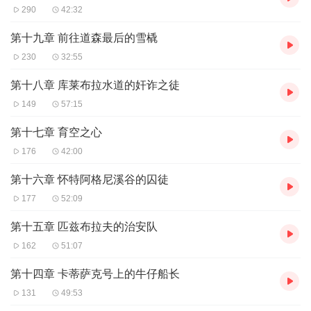
290
42:32
第十九章 前往道森最后的雪橇
230
32:55
第十八章 库莱布拉水道的奸诈之徒
149
57:15
第十七章 育空之心
176
42:00
第十六章 怀特阿格尼溪谷的囚徒
177
52:09
第十五章 匹兹布拉夫的治安队
162
51:07
第十四章 卡蒂萨克号上的牛仔船长
131
49:53