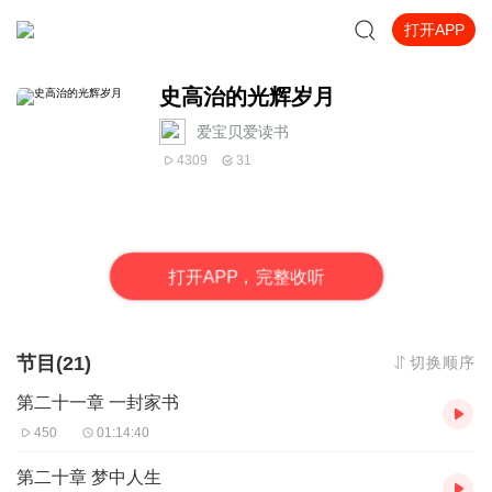
打开APP
史高治的光辉岁月
爱宝贝爱读书
4309
31
打
开
A
P
P，完整收听
节目(21)
切换顺序
第二十一章 一封家书
450
01:14:40
第二十章 梦中人生