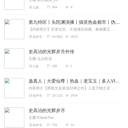
454
9
儿童
第九特区丨头陀渊演播丨搞笑热血都市丨伪戒丨VIP免费多人有声剧
【内容简介】灾变过后，大地满目疮痍。粮食匮乏，资源紧俏，局势混乱……一位从待规划区杀出来的青年，背对着漫天黄沙，孤身来到九区谋生，却不曾想偶然结识三五好友，一念...
44.39亿
2813
有声书
史高治的光辉岁月外传
主播:点点听语
196
2
儿童
蛊真人｜大爱仙尊｜热血｜老宝玉｜多人VIP免费有声剧
内容简介【黑暗文反派流封神之作】人是万物之灵，蛊是天地真精。一个穿越者不断重生的故事。一个养蛊、炼蛊、用蛊的奇特世界。配音组（男角色）老宝玉旁白...
19.11亿
3434
有声书
史高治的光辉岁月
主播:ElaineYan
759
14
有声书