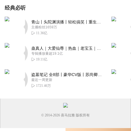
经典必听
青山丨头陀渊演播丨轻松搞笑丨重生穿越丨古代权谋丨VIP免费 | 多人有声剧
主播粉丝1659万
11.36亿
蛊真人｜大爱仙尊｜热血｜老宝玉｜多人VIP免费有声剧
专辑播放量超19.1亿
19.11亿
盗墓笔记 全8部丨豪华CV版丨苏尚卿&边江 领衔 多人有声剧丨冠声文化丨南派三叔
最近一周更新
1721.46万
© 2014-
2026
喜马拉雅 版权所有