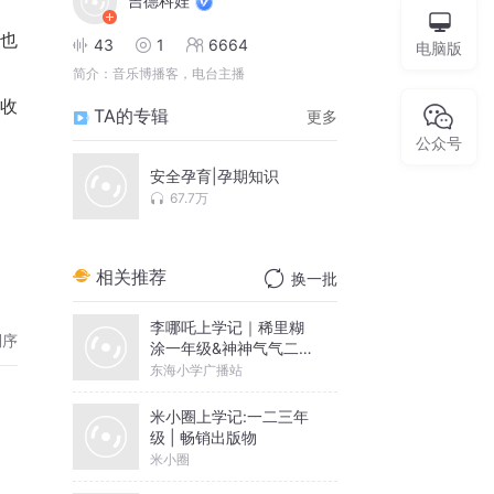
吉德科娃
也
43
1
6664
电脑版
简介：
音乐博播客，电台主播
收
TA的专辑
更多
公众号
安全孕育|孕期知识
67.7万
相关推荐
换一批
李哪吒上学记｜稀里糊
倒序
涂一年级&神神气气二年
级
东海小学广播站
米小圈上学记:一二三年
级 | 畅销出版物
米小圈