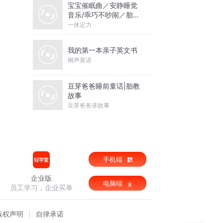
宝宝催眠曲／安静睡觉
音乐/乖巧不吵闹／胎教
音乐
一休定力
我的第一本亲子英文书
桐声英语
豆芽爸爸睡前童话|胎教
故事
豆芽爸爸讲故事
手机端
企业版
电脑端
员工学习，企业买单
版权声明
自律承诺