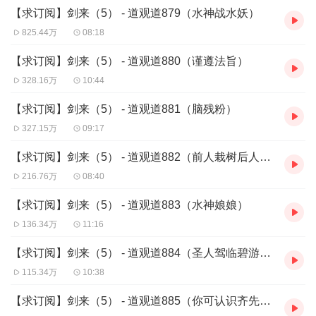
【求订阅】剑来（5） - 道观道879（水神战水妖）
山。
于是，终有一日，少年挎起木剑，开始南下！
825.44万
08:18
纵横中文网版权所有
【求订阅】剑来（5） - 道观道880（谨遵法旨）
328.16万
10:44
【求订阅】剑来（5） - 道观道881（脑残粉）
327.15万
09:17
【求订阅】剑来（5） - 道观道882（前人栽树后人乘凉）
216.76万
08:40
【求订阅】剑来（5） - 道观道883（水神娘娘）
136.34万
11:16
【求订阅】剑来（5） - 道观道884（圣人驾临碧游府）
115.34万
10:38
【求订阅】剑来（5） - 道观道885（你可认识齐先生）