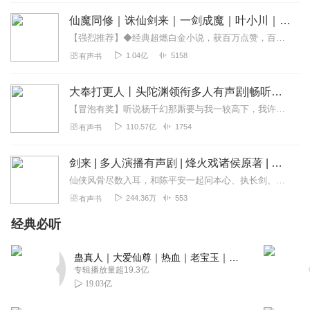
通俗中见神奇，在通俗易懂的作品中展现出深层次的情感和
仙魔同修｜诛仙剑来｜一剑成魔｜叶小川｜爆笑仙侠修炼
哲理。烽火的作品在当下的网文界已算独树一帜，有了自己
【强烈推荐】◆经典超燃白金小说，获百万点赞，百度热搜排名第一◆欢迎订阅、收听、评论、分享！月票送一送！【作品简介】云海缥缈，苍穹无限，芸芸众生，谁不心向往之？天...
鲜明的风格，甩开很多所谓大神的白文作者很长的距离，希
1.04亿
5158
有声书
望能坚持写下去持续看到好作品。
回复
2021-04-23
469
大奉打更人丨头陀渊领衔多人有声剧|畅听全集|王鹤棣、田曦薇主演影视剧原著|卖报小郎君
【冒泡有奖】听说杨千幻那厮要与我一较高下，我许七安要开始装叉了！快进入声音播放页戳下方输入框，冒个泡偷偷告诉我，我要用哪些诗词才能胜过他？说得好的，有赏！202...
天红日
110.57亿
1754
有声书
一直在听剑来，但不像其他人听书急，就这么慢慢悠悠的，
陆陆续续应该听了大约快两年了吧，看到好多人都在吐槽书
剑来 | 多人演播有声剧 | 烽火戏诸侯原著 | 动漫从第66集开始
写的拖沓、凑字数，就想评论一下，发表一点自身的感受。
仙侠风骨尽数入耳，和陈平安一起问本心、执长剑、证大道
一开始，我也是慕名而来，慕的雪中悍刀行作者的名，但机
缘巧合，没有去听和看雪中，反而是来听了大斌的剑来。 刚
244.36万
553
有声书
开始小镇那块，都说开头难嚼，也能听出来这本书的水深，
经典必听
但真正让我听下去的，除了对这本书未来的期望以外，可能
是我的感受有点奇怪吧，我更多的就是喜欢这本书的慢热，
蛊真人｜大爱仙尊｜热血｜老宝玉｜多人VIP免费有声剧
我喜欢听这本书里的道理和家长里短，喜欢听这本书的琐
专辑播放量超19.3亿
碎，这些能让我除了感觉到这是一本劝人向善的好书以外，
19.03亿
更让我真正的将心静了下来，可以暂停去想一想。