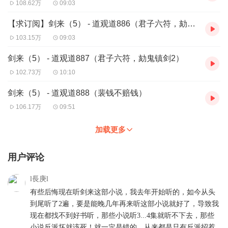
108.62万
09:03
【求订阅】剑来（5） - 道观道886（君子六符，劾鬼镇剑1）
103.15万
09:03
剑来（5） - 道观道887（君子六符，劾鬼镇剑2）
102.73万
10:10
剑来（5） - 道观道888（裴钱不赔钱）
106.17万
09:51
加载更多
用户评论
l長庚l
有些后悔现在听剑来这部小说，我去年开始听的，如今从头
到尾听了2遍，要是能晚几年再来听这部小说就好了，导致我
现在都找不到好书听，那些小说听3...4集就听不下去，那些
小说反派坏就该死！就一定是错的，从来都是只有反派招惹