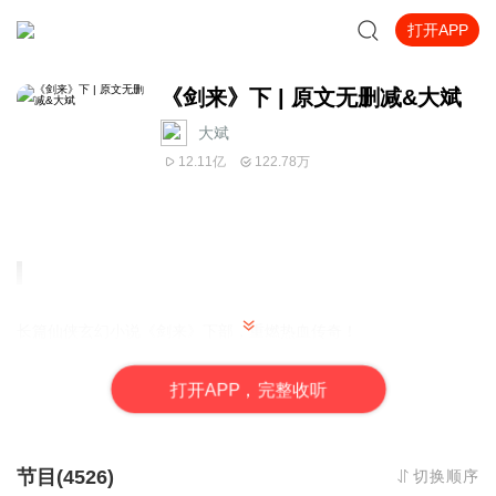
打开APP
《剑来》下 | 原文无删减&大斌
大斌
12.11亿
122.78万
长篇仙侠玄幻小说《剑来》下部，重燃热血传奇！
烽火戏诸侯、大斌再次携手
继《雪中悍刀行》之后又一力作
打
开
A
P
P，完整收听
【剧情简介】
一个生长在北方的贫寒少年，当他有一天看到头顶竟有成千上万的
御剑仙人，如同蝗群过境。他就想去亲眼去看一看，说书先生所说
节目(4526)
切换顺序
的那位读书人，东海的滔天大潮、西方的黄沙万里和南荒的巍峨大