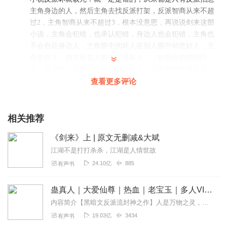
主角身边的人，然后主角去找反派打架，反派智商从来不超
过2，主角智商从来不超过3，根本没意思，再说说剑来这部
小说，主角会犯错，也承认犯错，身边人也会犯错，主角也
不会包庇身边人，主角眼中的坏人在别人眼中却是好人，主
角是好人，但在有些人眼中却是坏人，，这些分的明明白
白，而其他小说里坏人就永远是坏人，其他的角色都是路
人，换了又换都是同一个套路，而剑来里的有太多太多人物
查看更多评论
令人记忆深刻，
回复
2021-08-13
2106
相关推荐
听友192127531
《剑来》上 | 原文无删减&大斌
一部小说的好次跟该作者的文化和文学底蕴有莫大的关系，
江湖不是打打杀杀，江湖是人情世故
尤其在网文界，尤其在武侠仙侠玄幻类。文学大家文化巨擘
24.10亿
885
有声书
们会去写历史、写人文、写社会、但不会来写仙侠玄幻、科
幻魔神怪诞。他们不会把他们的才华底蕴用在这类题材上
蛊真人｜大爱仙尊｜热血｜老宝玉｜多人VIP免费有声剧
面，就像一位顶级的大厨不会去用心做一道方便面一样。但
内容简介【黑暗文反派流封神之作】人是万物之灵，蛊是天地真精。一个穿越者不断重生的故事。一个养蛊、炼蛊、用蛊的奇特世界。配音组（男角色）老宝玉旁白...
有一点很重要，方便面是大众最熟知的一种食品，受众最
大，流传最广，都会吃，也都能吃的起，不管什么阶层。可
19.03亿
3434
有声书
惜像金庸、宫崎骏这类的大师太少了，于平凡中见伟大，于