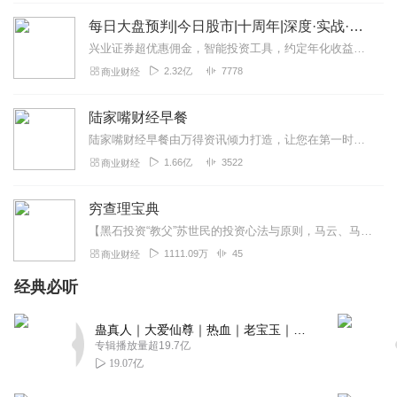
每日大盘预判|今日股市|十周年|深度·实战·干货
兴业证券超优惠佣⾦，智能投资⼯具，约定年化收益率最⾼8.xx%多的新客理财。1v1专⼈服务。点击链接开户>>讲师介绍华飞多维度看盘体系创始人股市实战派讲师...
2.32亿
7778
商业财经
陆家嘴财经早餐
陆家嘴财经早餐由万得资讯倾力打造，让您在第一时间了解最全最新的财经资讯，上班族早上醒脑充电必备！（搜索微信公众号：Wind资讯或windzxsh，每天早晨推...
1.66亿
3522
商业财经
穷查理宝典
【黑石投资“教父”苏世民的投资心法与原则，马云、马化腾都在学】点击了解：《苏世民：我的经验与教训》，正版有声书+大咖独家解读，助你读透巨富的投资逻辑。《穷查理宝...
1111.09万
45
商业财经
经典必听
蛊真人｜大爱仙尊｜热血｜老宝玉｜多人VIP免费有声剧
专辑播放量超19.7亿
19.07亿