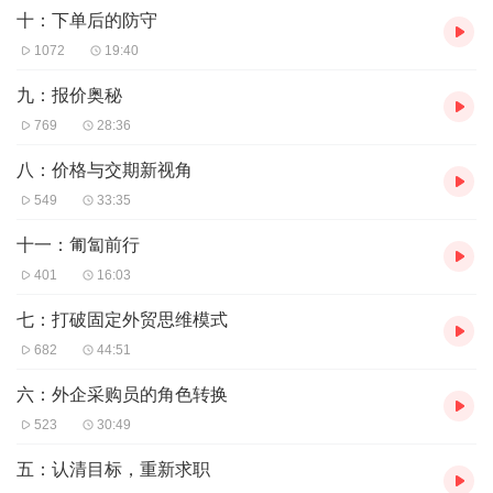
十：下单后的防守
1072
19:40
九：报价奥秘
769
28:36
八：价格与交期新视角
549
33:35
十一：匍匐前行
401
16:03
七：打破固定外贸思维模式
682
44:51
六：外企采购员的角色转换
523
30:49
五：认清目标，重新求职