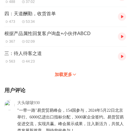
488
37:02
四：天道酬勤，收货首单
473
53:34
根据产品属性回复客户询盘+小伙伴ABCD
367
02:09
三：待人待客之道
563
44:23
加载更多
用户评论
大头啵啵930
"一带一路"易货贸易峰会，154国参与，2024年5月22日北京
举行。6000亿进出口指标分配，3000家企业签约。易货贸易
促进交流，实现共赢。峰会展示成果，注入新活力，共筑人
类发展新篇章。期待您的参与！