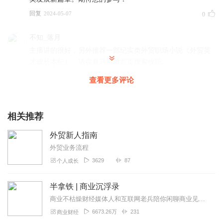
回复
2024-05-07
0
不知_落月
主播讲的很好，另外推荐一部纪实类外贸职场小说《外贸英
才成长本纪》，请在喜马拉雅首页搜索收听。
回复
2024-04-01
0
查看更多评论
相关推荐
外贸新人指南
外贸业务流程
3629
87
个人成长
半拿铁 | 商业沉浮录
商业不枯燥财经媒体人和互联网老兵陪你闲聊商业见闻。来杯半拿铁，边喝边唠。
6673.26万
231
商业财经