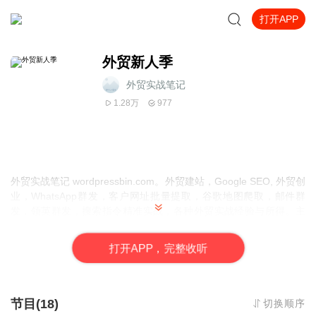
打开APP
外贸新人季
外贸实战笔记
1.28万
977
外贸实战笔记 wordpressbin.com。外贸建站，Google SEO, 外贸创
业，WhatsApp群发，客户网址批量提取，谷歌地图爬取，邮件群
发，领英群发，搜索指令精准实战，各种外贸实战经验与所得。主
张实战。免费分享外贸客户开发工具。所有内容皆为作者亲身实
战，拒绝空谈。希望每一位外贸人都将自己的疑惑付诸实战。
打
开
A
P
P，完整收听
节目(18)
切换顺序