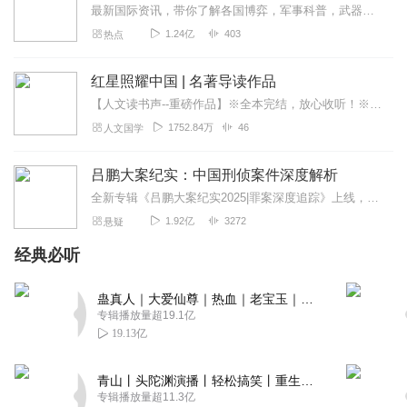
最新国际资讯，带你了解各国博弈，军事科普，武器博览。本专辑为听风的蚕原创专辑，本专辑将为您介绍军事科普和国际动态和热点大事，通过独家解读，为您理清热点之下的脉络...
回复
2022-09-12
4
1.24亿
403
热点
sspu6459
红星照耀中国 | 名著导读作品
回暖迅速，节气“惊蛰”前，鱼苗小虾入塘了，今年养殖计划
【人文读书声--重磅作品】※全本完结，放心收听！※八年级（上）语文教科书名著导读指定作品，同名有声书！※著名翻译家董乐山先生权威中文译本！※人民文学出版...
开使实施
1752.84万
46
人文国学
回复
2022-03-07
4
吕鹏大案纪实：中国刑侦案件深度解析
上海書蟲
全新专辑《吕鹏大案纪实2025|罪案深度追踪》上线，点击右边链接订阅收听~吕鹏大案纪实2025|罪案深度追踪_全集免费在线阅读收听下载-喜马拉雅上线福利活动...
每天聆听这档节目，花最短的时间，掌握气象动态，天气趋
1.92亿
3272
悬疑
势，为我们的日常生活，提供了莫大便利，赞！
经典必听
回复
2021-12-21
4
海鹰中小企业
蛊真人｜大爱仙尊｜热血｜老宝玉｜多人VIP免费有声剧
专辑播放量超19.1亿
老师分享的很实在落地 搜索喜马拉雅：中小企业管理 第一：
19.13亿
如何从雇佣制彻底走向合作制？ 第二：如何通过分配机制激
发员工动力？ 第三：如何落地股份分配打造一伙人团队？ 第
青山丨头陀渊演播丨轻松搞笑丨重生穿越丨古代权谋丨VIP免费 | 多人有声剧
四：如何打造招人留人，及销售系统？ 第五：如何融合线上
专辑播放量超11.3亿
线下让公司价值最大化？ 第六：如何统一员工思想立场，价