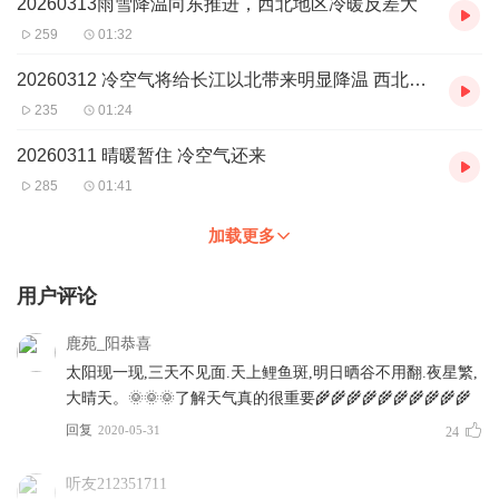
20260313雨雪降温向东推进，西北地区冷暖反差大
259
01:32
20260312 冷空气将给长江以北带来明显降温 西北等地冷暖反差大
235
01:24
20260311 晴暖暂住 冷空气还来
285
01:41
加载更多
用户评论
鹿苑_阳恭喜
太阳现一现,三天不见面.天上鲤鱼斑,明日晒谷不用翻.夜星繁,
大晴天。🌞🌞🌞了解天气真的很重要🌾🌾🌾🌾🌾🌾🌾🌾🌾🌾
回复
2020-05-31
24
听友212351711