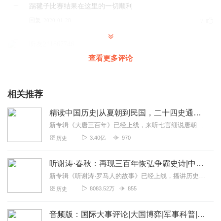
踢毽子比赛结果在这里的一切顺利
回复
2020-01-28
7
听友211867746
主播说的太对了，天气很重要，我们要重视起来
查看更多评论
回复
2020-01-25
7
相关推荐
1813955wzfi
每天了解最新的天气动态方便出行
精读中国历史|从夏朝到民国，二十四史通史解析，中华上下五千年
回复
2019-10-14
7
新专辑《大唐三百年》已经上线，来听七言细说唐朝三百年历史吧。点击即可跳转收听。【精读中国历史】立足正史，现代阐释。溯本清源，守正创新。比小说还精彩的正说中国历...
3.40亿
970
历史
听友225317649
主播说的好极了，，，
听谢涛·春秋：再现三百年恢弘争霸史诗|中国历史 古代
回复
2020-03-17
5
新专辑《听谢涛·罗马人的故事》已经上线，播讲历史十余年，谢涛有度开讲外国历史。1000集+精彩有声节目，完整讲述两千年罗马史，再现西方世界的文明源头。点击跳转收...
8083.52万
855
历史
听友419428942
主播讲得好，每天都在收听，听着天气节目，让我感觉到像
音频版：国际大事评论|大国博弈|军事科普|科技讲解
是在旅行一样😊