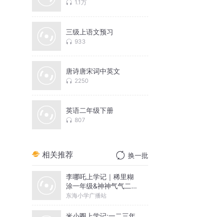
1.1万
三级上语文预习
933
唐诗唐宋词中英文
2250
英语二年级下册
807
相关推荐
换一批
李哪吒上学记｜稀里糊
涂一年级&神神气气二年
级
东海小学广播站
米小圈上学记:一二三年