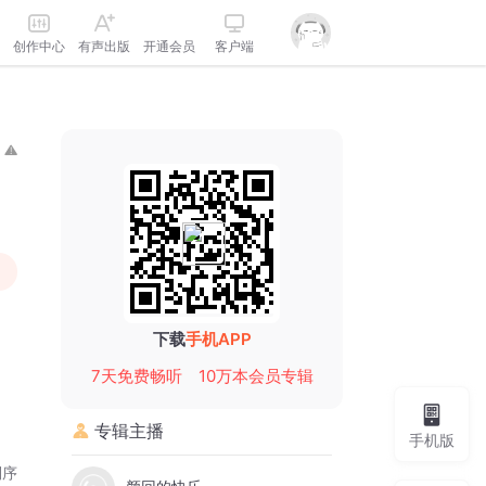
创作中心
有声出版
开通会员
客户端
下载
手机APP
7天免费畅听
10万本会员专辑
专辑主播
手机版
倒序