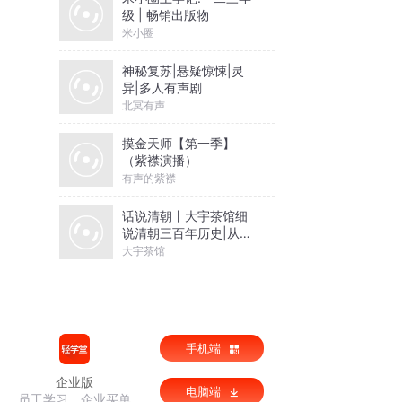
级 | 畅销出版物
米小圈
神秘复苏|悬疑惊悚|灵
异|多人有声剧
北冥有声
摸金天师【第一季】
（紫襟演播）
有声的紫襟
话说清朝丨大宇茶馆细
说清朝三百年历史|从努
尔哈赤到末代皇帝溥仪|
大宇茶馆
康熙雍正乾隆
手机端
企业版
电脑端
员工学习，企业买单