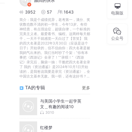
颜回的快乐
3952
57
1643
电脑版
简介：
我是个成绩优异，老考第一，满分、奖
状数也数不清的初一学生，今年13岁。有些
神经质，有点强迫症，超级自律，一个标准的
完美主义者。最爱看书、编程。这两样每天都
公众号
干，一天不干就感觉一天白过了【苦笑】 我
的四大名著是2022年3月30日（应该是这个
日子）开始录的，信不信由你：四大名著是被
我妈气出来的。我们当时吵了个架：“你有本
事把《西游记》全录了！”“录呗！”《西游
记》录完后，脑袋一抽：干脆把四大名著全录
了 我的《资治通鉴》是2024年10月1日开始
读的，是我爸说我要是录完《资治通鉴》，全
中国古文基本无敌。我一听，还有这好书？便
挑了国庆节开始了这段征程 每天不间断录书
很辛苦的，希望大家多多支持，谢谢！
TA的专辑
更多
与美国小学生一起学英
文＿有趣的阅读10
3010
红楼梦