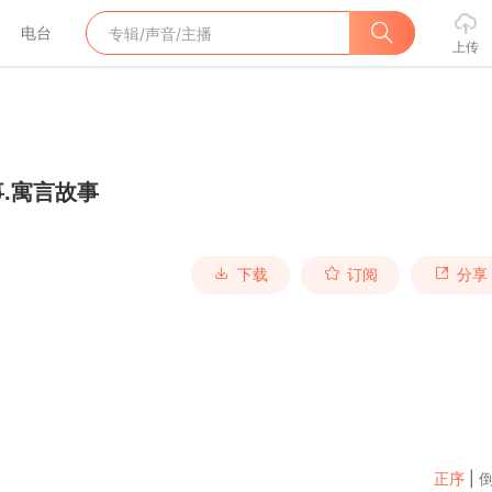
电台
上传
.寓言故事
下载
订阅
分享
正序
|