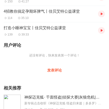
150
41:27
4招教你搞定孕期坏脾气丨佳贝艾特公益课堂
114
35:10
打造小睡神宝宝丨佳贝艾特公益课堂
139
39:33
用户评论
还没有评论，快来发表第一个评论！
发表评论
相关推荐
神探迈克狐· 千面怪盗|侦探大赛|灰狼危机|多多罗
新专辑点击收听《神探迈克狐·怪盗归来篇｜多多罗》！！！>>>点击进入主播橱窗购买《神探迈克狐》系列图书吧!<<<多多罗故事【点击前往】收听多多罗其他好玩有趣的故...