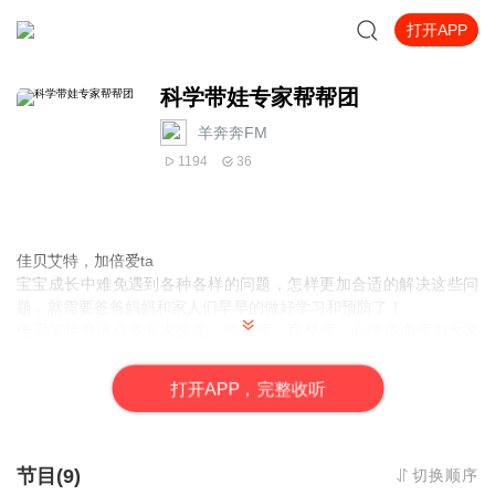
打开APP
科学带娃专家帮帮团
羊奔奔FM
1194
36
佳贝艾特，加倍爱ta
宝宝成长中难免遇到各种各样的问题，怎样更加合适的解决这些问
题，就需要爸爸妈妈和家人们早早的做好学习和预防了！
佳贝艾特邀请众多专家医生，营养师，育婴师，心理咨询师为大家
带来营养育儿知识的分享。
就热点育儿问题进行探讨。
打
开
A
P
P，完整收听
更多资讯可关注“佳贝艾特”微信公众号
持续更新中，别忘记订阅哦！
节目(9)
切换顺序
关于佳贝艾特