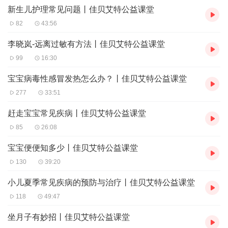
新生儿护理常见问题丨佳贝艾特公益课堂
黄金奶源
82
43:56
所有羊奶源自黄金奶源地—荷兰、世界优质奶山羊莎能奶山羊。得
天独厚的自然资源和高标准的行业规范，保证奶源新鲜、安全、营
李晓岚-远离过敏有方法丨佳贝艾特公益课堂
养。
99
16:30
百年工厂
由是欧洲著名的羊奶粉生产商和销售商海普诺凯集团出品，集团拥
宝宝病毒性感冒发热怎么办？丨佳贝艾特公益课堂
有自1897年至今超过110年乳品生产经验，经过荷兰ISO、BRC、
277
33:51
HACCP等严苛的行业认证。
三重检验
赶走宝宝常见疾病丨佳贝艾特公益课堂
经过海普诺凯集团研发检验部门和中荷两国海关出入境三重检验，
85
26:08
各项检测指标达56道以上，所有指标均通过检验方可进入市场销
售。
宝宝便便知多少丨佳贝艾特公益课堂
自主销售
佳贝艾特产品销售遍及60多个国家，覆盖欧洲、中国、越南、美
130
39:20
国、俄罗斯、中亚等全球大部分地区。中国区域销售由海普诺凯集
团子公司海普诺凯营养品有限公司负责，同样海普诺凯中东公司、
小儿夏季常见疾病的预防与治疗丨佳贝艾特公益课堂
海普诺凯美国公司等子公司负责相关国家的销售和服务，所有佳贝
118
49:47
艾特产品可全程追溯来源。
坐月子有妙招丨佳贝艾特公益课堂