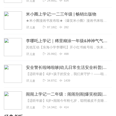
24.66亿
834
儿童
米小圈上学记:一二三年级 | 畅销出版物
★米小圈漫画书发布啦★《爆笑米小圈》漫画书来啦《米小圈上学记》一二三年级正版广播剧！《米小圈上学记》系列是儿童作家北猫最新创作的儿童小说系列，作品诙谐幽默、好...
87.18亿
282
儿童
李哪吒上学记｜稀里糊涂一年级&神神气气二年级
其他互动【东海小学李哪吒】开小红书账号啦，快来关注和李哪吒成为好朋友！有机会免费领儿童会员、官方周边！【点击加入】东海小学广播站圈子，更多互动！李哪吒全新冒险番...
25.99亿
498
儿童
安全警长啦咘啦哆|幼儿日常生活安全科普|宝宝巴士
【适听年龄】4岁+孩子的安全，我们来守护！——啦咘啦哆警长宣孩子天生爱冒险，好奇心爆棚！不是在大马路上比赛跑，就是踩着椅子上下跳，怎样才能保护孩子平安长大？听...
34.87亿
1439
儿童
闹闹上学记一二年级：闹闹别闹|爆笑校园|宝宝巴士
【适听年龄】6岁+闹闹今年刚七岁，聪明顽皮不贪睡。鸡腿青菜都爱吃，唱歌跳舞样样行。爸爸坚强像大树，妈妈美丽爱下厨。闹闹一家真幸福，嘿真幸福。Hello，大家好，...
14.34亿
414
儿童