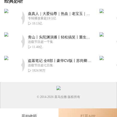
经典必听
蛊真人｜大爱仙尊｜热血｜老宝玉｜多人VIP免费有声剧
专辑播放量超19.1亿
19.13亿
青山丨头陀渊演播丨轻松搞笑丨重生穿越丨古代权谋丨VIP免费 | 多人有声剧
连载节目超一千集
11.40亿
盗墓笔记 全8部丨豪华CV版丨苏尚卿&边江 领衔 多人有声剧丨冠声文化丨南派三叔
连载节目超七百集
1824.90万
© 2014-
2026
喜马拉雅 版权所有
开始收听
打开APP