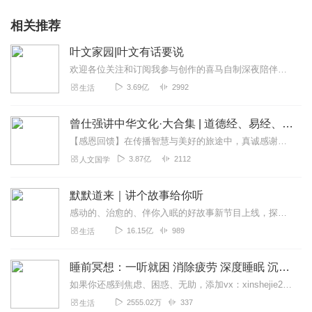
相关推荐
叶文家园|叶文有话要说
欢迎各位关注和订阅我参与创作的喜马自制深夜陪伴谈话栏目《听你说·百态人声》【听你说·百态人声】每晚直播连线真实人间故事|叶文现场互动中|人间冷暖，抱团取暖每周...
3.69亿
2992
生活
曾仕强讲中华文化·大合集 | 道德经、易经、三国演义中的国学
【感恩回馈】在传播智慧与美好的旅途中，真诚感谢每一位伙伴的温暖陪伴与鼎力支持！欢迎曾仕强学堂粉丝听友们入群交流，更多新鲜玩法和福利活动等你！添加微信：zengf...
3.87亿
2112
人文国学
默默道来｜讲个故事给你听
感动的、治愈的、伴你入眠的好故事新节目上线，探索现实世界的无尽魅力，追求对生活的真实记录《听见人间真相》（点击名称，直达专辑）网易人间故事集持续更新中，邀您关注...
16.15亿
989
生活
睡前冥想：一听就困 消除疲劳 深度睡眠 沉浸体验
如果你还感到焦虑、困惑、无助，添加vx：xinshejie2018、vx公众号：宣萱心伴，与主播宣萱开启心灵交流之旅，共建温暖的精神家园！如果你喜欢我的内容，请...
2555.02万
337
生活