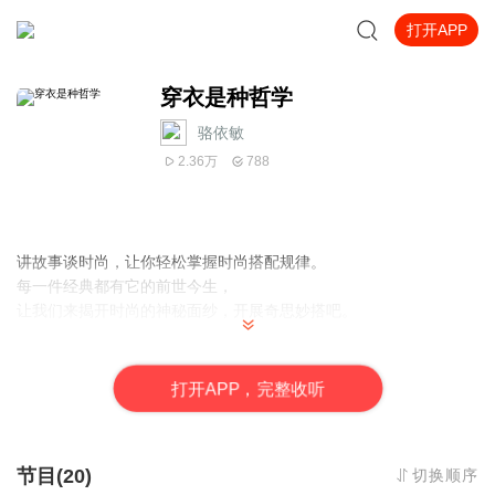
打开APP
穿衣是种哲学
骆依敏
2.36万
788
讲故事谈时尚，让你轻松掌握时尚搭配规律。
每一件经典都有它的前世今生，
让我们来揭开时尚的神秘面纱，开展奇思妙搭吧。
直播介绍
骆依敏，香港浸会大学双语传译硕士；
打
开
A
P
P，完整收听
广州中山大学EMBA班职场讲师；
例外服饰美学讲师
第二十五届世界太太形象导师
节目(20)
切换顺序