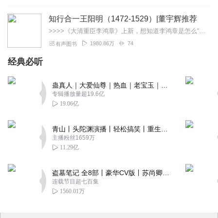
知行合一王阳明（1472-1529）|董宇辉推荐
>>>>《大清重臣李鸿章》上新，想知道李鸿章是怎么“草根逆袭”的吗？现在收听有机会获得实体书奖品哦！【社群福利】2024熊猫君听书社群全新升级，欢迎熊猫君的粉丝...
1980.86万
74
有声图书
经典必听
蛊真人｜大爱仙尊｜热血｜老宝玉｜多人VIP免费有声剧
专辑播放量超19.6亿
19.06亿
青山丨头陀渊演播丨轻松搞笑丨重生穿越丨古代权谋丨VIP免费 | 多人有声剧
主播粉丝1659万
11.29亿
盗墓笔记 全8部丨豪华CV版丨苏尚卿&边江 领衔 多人有声剧丨冠声文化丨南派三叔
连载节目超七百集
1560.01万