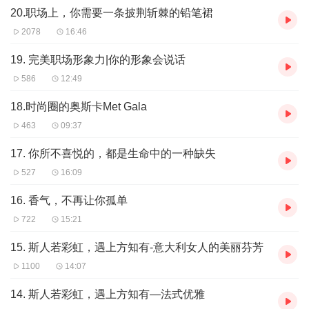
20.职场上，你需要一条披荆斩棘的铅笔裙
2078
16:46
19. 完美职场形象力|你的形象会说话
586
12:49
18.时尚圈的奥斯卡Met Gala
463
09:37
17. 你所不喜悦的，都是生命中的一种缺失
527
16:09
16. 香气，不再让你孤单
722
15:21
15. 斯人若彩虹，遇上方知有-意大利女人的美丽芬芳
1100
14:07
14. 斯人若彩虹，遇上方知有—法式优雅