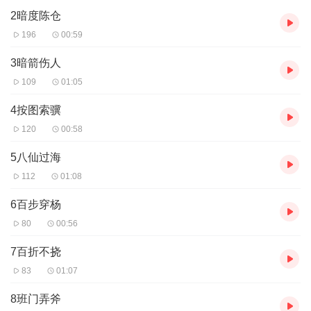
2暗度陈仓
196
00:59
3暗箭伤人
109
01:05
4按图索骥
120
00:58
5八仙过海
112
01:08
6百步穿杨
80
00:56
7百折不挠
83
01:07
8班门弄斧