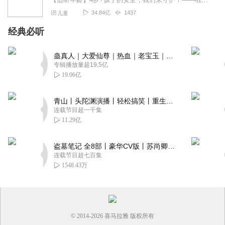
34.84亿
1437
儿童
经典必听
蛊真人｜大爱仙尊｜热血｜老宝玉｜多人VIP免费有声剧
专辑播放量超19.5亿
19.06亿
青山丨头陀渊演播丨轻松搞笑丨重生穿越丨古代权谋丨VIP免费 | 多人有声剧
连载节目超一千集
11.29亿
盗墓笔记 全8部丨豪华CV版丨苏尚卿&边江 领衔 多人有声剧丨冠声文化丨南派三叔
连载节目超七百集
1548.43万
© 2014-
2026
喜马拉雅 版权所有