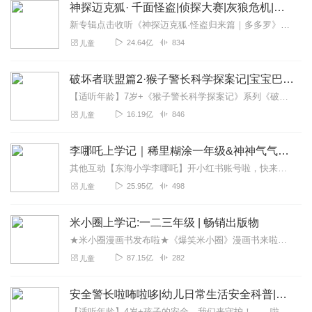
神探迈克狐· 千面怪盗|侦探大赛|灰狼危机|多多罗
新专辑点击收听《神探迈克狐·怪盗归来篇｜多多罗》！！！>>>点击进入主播橱窗购买《神探迈克狐》系列图书吧!<<<多多罗故事【点击前往】收听多多罗其他好玩有趣的故...
24.64亿
834
儿童
破坏者联盟篇2·猴子警长科学探案记|宝宝巴士故事
【适听年龄】7岁+《猴子警长科学探案记》系列《破坏者联盟篇1·猴子警长科学探案记》>>>《破坏者联盟篇2·猴子警长科学探案记》>>>《破坏者联盟篇3·猴子警长科...
16.19亿
846
儿童
李哪吒上学记｜稀里糊涂一年级&神神气气二年级
其他互动【东海小学李哪吒】开小红书账号啦，快来关注和李哪吒成为好朋友！有机会免费领儿童会员、官方周边！【点击加入】东海小学广播站圈子，更多互动！李哪吒全新冒险番...
25.95亿
498
儿童
米小圈上学记:一二三年级 | 畅销出版物
★米小圈漫画书发布啦★《爆笑米小圈》漫画书来啦《米小圈上学记》一二三年级正版广播剧！《米小圈上学记》系列是儿童作家北猫最新创作的儿童小说系列，作品诙谐幽默、好...
87.15亿
282
儿童
安全警长啦咘啦哆|幼儿日常生活安全科普|宝宝巴士
【适听年龄】4岁+孩子的安全，我们来守护！——啦咘啦哆警长宣孩子天生爱冒险，好奇心爆棚！不是在大马路上比赛跑，就是踩着椅子上下跳，怎样才能保护孩子平安长大？听...