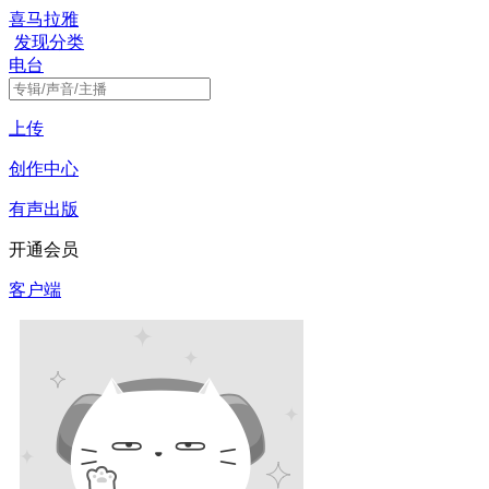
喜马拉雅
发现
分类
电台
上传
创作中心
有声出版
开通会员
客户端