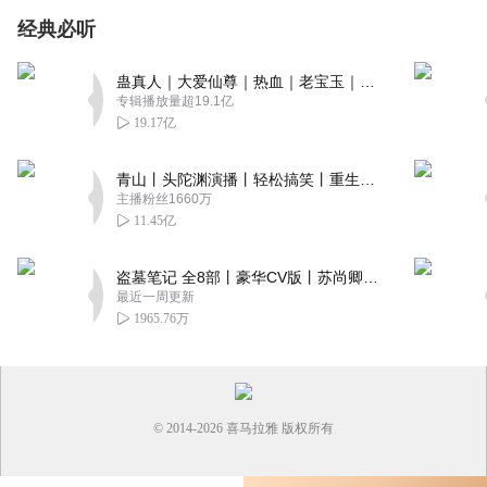
经典必听
蛊真人｜大爱仙尊｜热血｜老宝玉｜多人VIP免费有声剧
专辑播放量超19.1亿
19.17亿
青山丨头陀渊演播丨轻松搞笑丨重生穿越丨古代权谋丨VIP免费 | 多人有声剧
主播粉丝1660万
11.45亿
盗墓笔记 全8部丨豪华CV版丨苏尚卿&边江 领衔 多人有声剧丨冠声文化丨南派三叔
最近一周更新
1965.76万
© 2014-
2026
喜马拉雅 版权所有