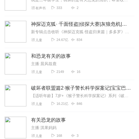
333
2
有声书
神探迈克狐· 千面怪盗|侦探大赛|灰狼危机|多多罗
新专辑点击收听《神探迈克狐·怪盗归来篇｜多多罗》！！！>>>点击进入主播橱窗购买《神探迈克狐》系列图书吧!<<<多多罗故事【点击前往】收听多多罗其他好玩有趣的故...
24.67亿
834
儿童
和恐龙有关的故事
主播:晨风筱鹿
2149
16
儿童
破坏者联盟篇2·猴子警长科学探案记|宝宝巴士故事
【适听年龄】7岁+《猴子警长科学探案记》系列《破坏者联盟篇1·猴子警长科学探案记》>>>《破坏者联盟篇2·猴子警长科学探案记》>>>《破坏者联盟篇3·猴子警长科...
16.21亿
846
儿童
有关恐龙的故事
主播:淇果妈妈
168
3
儿童