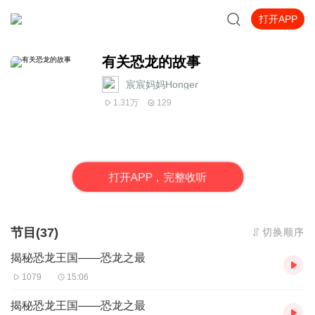
打开APP
有关恐龙的故事
宸宸妈妈Honger
1.31万
129
打
开
A
P
P，完整收听
节目(37)
切换顺序
揭秘恐龙王国——恐龙之最
1079
15:06
揭秘恐龙王国——恐龙之最