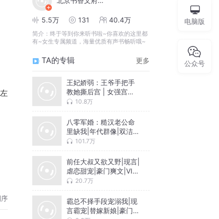
北京书香文府有限公司
5.5万
131
40.4万
电脑版
简介：
终于等到你来听书啦~你喜欢的这里都
有~女生专属频道，海量优质有声书畅听哦~
TA的专辑
更多
公众号
王妃娇弱：王爷手把手
教她撕后宫 | 女强宫斗 |
左
爆笑重生 | 古言团宠 |
10.8万
VIP免费
八零军婚：糙汉老公命
里缺我|年代群像|双洁甜
宠|重生|办厂致富
101.7万
随
前任大叔又欲又野|现言|
虐恋甜宠|豪门爽文|VIP
免费
20.7万
倒序
霸总不择手段宠溺我|现
言霸宠|替嫁新娘|豪门总