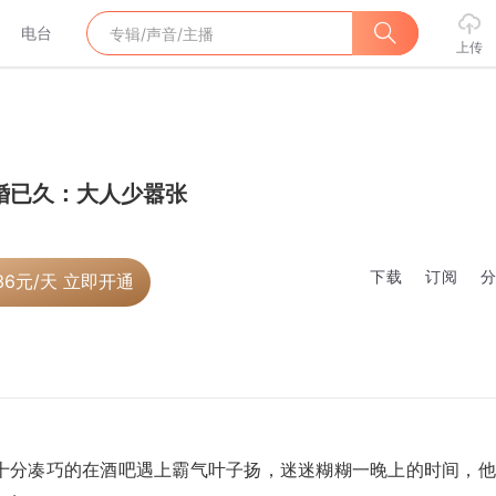
电台
上传
婚已久：大人少嚣张
下载
订阅
36
元/天 立即开通
十分凑巧的在酒吧遇上霸气叶子扬，迷迷糊糊一晚上的时间，他