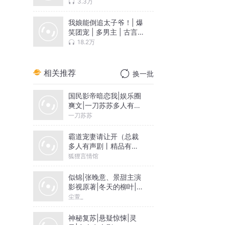
裁|VIP免费
3.3万
我娘能倒追太子爷！| 爆
笑团宠 | 多男主 | 古言
逆袭爽文 | 欢喜冤家
18.2万
相关推荐
换一批
国民影帝暗恋我|娱乐圈
爽文|一刀苏苏多人有声
剧VIP免费
一刀苏苏
霸道宠妻请让开（总裁
多人有声剧丨精品有声
小说）
狐狸言情馆
似锦|张晚意、景甜主演
影视原著|冬天的柳叶|尘
萱&雪月之下领衔|多人
尘萱_
有声剧
神秘复苏|悬疑惊悚|灵