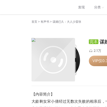
发现
分类
>
>
首页
有声书
谋婚已久：大人少嚣张
谋
2.1万
VIP仅
0.
【内容简介】
大龄剩女宋小倩经过无数次失败的相亲后，