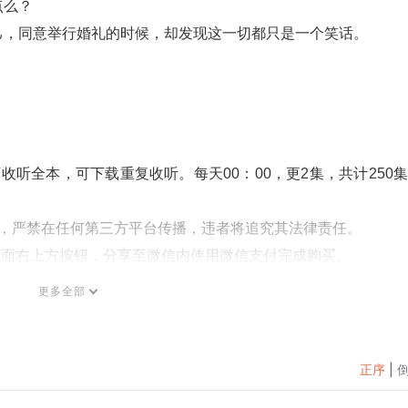
点么？
己，同意举行婚礼的时候，却发现这一切都只是一个笑话。
可收听全本，可下载重复收听。每天
00
：
00
，更
2
集，共计
250
集
，严禁在任何第三方平台传播，违者将追究其法律责任。
页面右上方按钮，分享至微信内使用微信支付完成购买。
在微信搜索公众号【
bestxmly
】或搜索【喜马拉雅付费精品】来
更多全部
2395811
正序
|