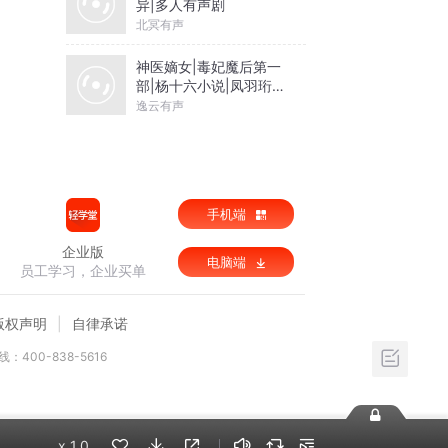
异|多人有声剧
北冥有声
神医嫡女|毒妃魔后第一
部|杨十六小说|凤羽珩玄
天冥
逸云有声
手机端
企业版
电脑端
员工学习，企业买单
版权声明
自律承诺
：400-838-5616
x
1.0