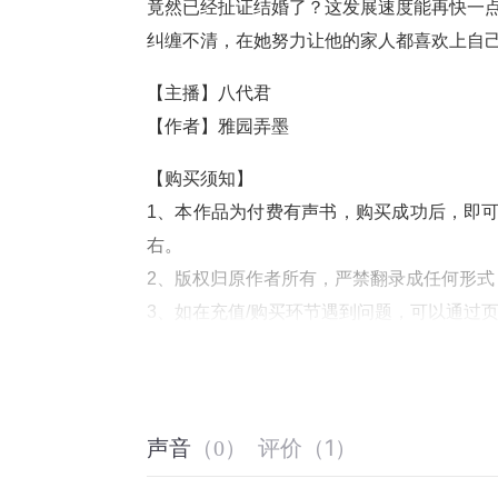
竟然已经扯证结婚了？这发展速度能再快一
纠缠不清，在她努力让他的家人都喜欢上自
【主播】八代君
【作者】雅园弄墨
【购买须知】
1
、本作品为付费有声书，购买成功后，即
右。
2
、版权归原作者所有，严禁翻录成任何形式
3
、如在充值
/
购买环节遇到问题，可以通过
4
、在购买过程中，如果你有任何问题，可以
时咨询问题，也可以拨打客服电话：
0514-8
5
、本专辑仅限大陆范围内下载收听。
评价
（
1
）
声音
（
0
）