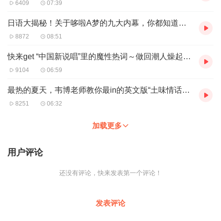
6409
07:39
日语大揭秘！关于哆啦A梦的九大内幕，你都知道了吗？（20180810）
8872
08:51
快来get “中国新说唱”里的魔性热词～做回潮人燥起来!（20180803）
9104
06:59
最热的夏天，韦博老师教你最in的英文版“土味情话”，表白心仪的TA！（20180727）
8251
06:32
加载更多
用户评论
还没有评论，快来发表第一个评论！
发表评论