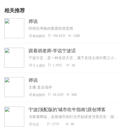
相关推荐
师说
经得住考验的股票投资思维
756.63万
1386
商业财经
跟着胡老师-学说宁波话
宁波方言，是一种吴语方言，属于吴语太湖片甬江小片，分布在浙江省东部沿海的宁波、镇海、舟山（除金塘岛）、北仑、鄞州、慈溪、余姚、奉化等市区和郊区（象山、宁海除外）...
1.79万
18
个人成长
师说
主播:直击涨停
26.33万
908
商业财经
宁波|顶配版的'城市吹牛指南'|原创博客
当夜幕降临，这座城市的灯光开始讲述另类历史：国金中心的玻璃幕墙是现代《千里江山图》，阪急百货的霓虹是数字化的《清明上河图》。我将带你用CT扫描城市，听见港口的脉...
1773
30
生活