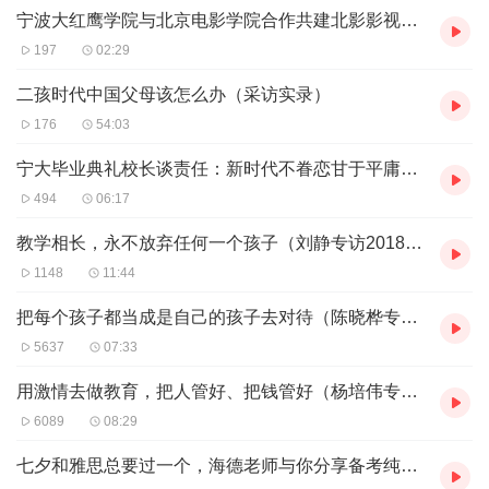
宁波大红鹰学院与北京电影学院合作共建北影影视艺术学院
197
02:29
二孩时代中国父母该怎么办（采访实录）
176
54:03
宁大毕业典礼校长谈责任：新时代不眷恋甘于平庸的"佛系青年"
494
06:17
教学相长，永不放弃任何一个孩子（刘静专访20180831）
1148
11:44
把每个孩子都当成是自己的孩子去对待（陈晓桦专访20180809）
5637
07:33
用激情去做教育，把人管好、把钱管好（杨培伟专访20180802）
6089
08:29
七夕和雅思总要过一个，海德老师与你分享备考纯干货！（20180817）