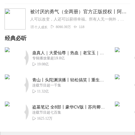
被讨厌的勇气（全两册）官方正版授权丨阿德勒心理学畅销经典｜幸福的勇气
人可以改变，人还可以获得幸福。所有人无一例外，都能如此。——阿德勒心理学一名深陷自卑、无能与不幸福的青年，听到了一名哲人主张的“世界无比单纯，人人都能幸福”便来...
8090.39万
118
个人成长
经典必听
蛊真人｜大爱仙尊｜热血｜老宝玉｜多人VIP免费有声剧
专辑播放量超19.8亿
19.08亿
青山丨头陀渊演播丨轻松搞笑丨重生穿越丨古代权谋丨VIP免费 | 多人有声剧
连载节目超一千集
11.32亿
盗墓笔记 全8部丨豪华CV版丨苏尚卿&边江 领衔 多人有声剧丨冠声文化丨南派三叔
连载节目超七百集
1625.12万