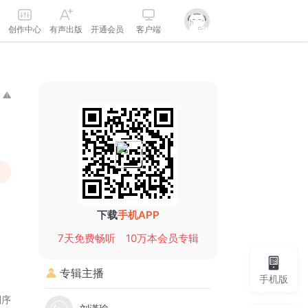
创作中心
有声出版
开通会员
客户端
下载
手机APP
7天免费畅听
10万本会员专辑
专辑主播
手机版
倒序