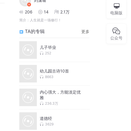
刘潇瑜
206
14
2.1万
电脑版
简介：
人生就是一场修行！
TA的专辑
更多
公众号
儿子毕业
252
幼儿园古诗10首
8663
内心强大，方能淡定优
雅
236.3万
道德经
3629