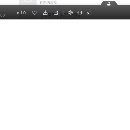
有声的紫襟
x
1.0
话说清朝丨大宇茶馆细
:00
说清朝三百年历史|从努
尔哈赤到末代皇帝溥仪|
大宇茶馆
康熙雍正乾隆
手机端
企业版
电脑端
员工学习，企业买单
版权声明
自律承诺
：400-838-5616