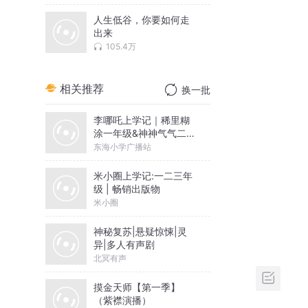
人生低谷，你要如何走
出来
105.4万
相关推荐
换一批
李哪吒上学记｜稀里糊
涂一年级&神神气气二年
级
东海小学广播站
米小圈上学记:一二三年
级 | 畅销出版物
米小圈
神秘复苏|悬疑惊悚|灵
异|多人有声剧
北冥有声
摸金天师【第一季】
（紫襟演播）