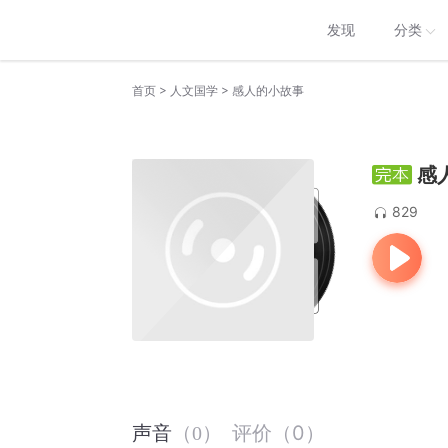
发现
分类
>
>
首页
人文国学
感人的小故事
感
829
评价
（
0
）
声音
（
0
）