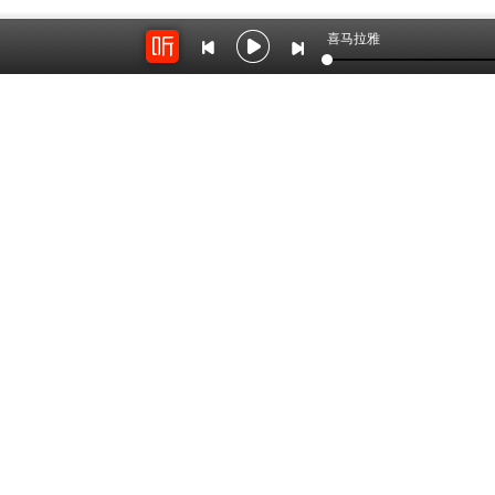
喜马拉雅
开放平台
云剪辑
对接海量精彩内容
在线音频剪辑神器
关于我们
联系我
Copyright © 2012-