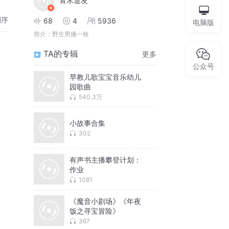
青木道友
倒序
68
4
5936
电脑版
简介：
野生男播一枚
TA的专辑
更多
公众号
早教儿歌宝宝音乐幼儿
园歌曲
540.3万
小故事合集
302
有声书主播攀登计划：
作业
1081
《魔音小剧场》《年夜
饭之寻宝冒险》
367