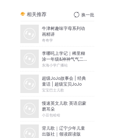
相关推荐
换一批
牛津树趣味字母系列动
画精讲
奇奇学
李哪吒上学记｜稀里糊
涂一年级&神神气气二年
级
东海小学广播站
超级JoJo故事会 | 经典
童话 | 超级宝贝JoJo
宝宝巴士儿歌
慢速英文儿歌 英语启蒙
磨耳朵
小豆包哈哈
背儿歌｜辽宁少年儿童
出版社｜领读跟读版