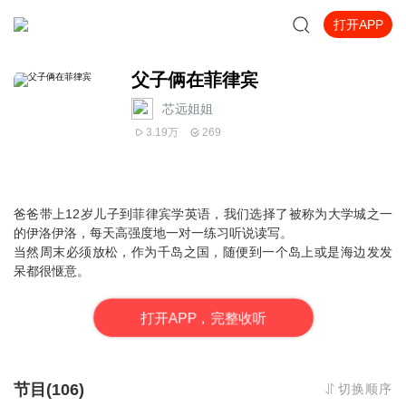
打开APP
父子俩在菲律宾
芯远姐姐
3.19万
269
爸爸带上12岁儿子到菲律宾学英语，我们选择了被称为大学城之一
的伊洛伊洛，每天高强度地一对一练习听说读写。
当然周末必须放松，作为千岛之国，随便到一个岛上或是海边发发
呆都很惬意。
打
开
A
P
P，完整收听
节目(106)
切换顺序