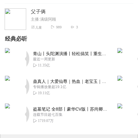
父子俩
主播:满级阿顾
989
3
儿童
经典必听
青山丨头陀渊演播丨轻松搞笑丨重生穿越丨古代权谋丨VIP免费 | 多人有声剧
最近一周更新
11.35亿
蛊真人｜大爱仙尊｜热血｜老宝玉｜多人VIP免费有声剧
专辑播放量超19.1亿
19.11亿
盗墓笔记 全8部丨豪华CV版丨苏尚卿&边江 领衔 多人有声剧丨冠声文化丨南派三叔
连载节目超七百集
1719.07万