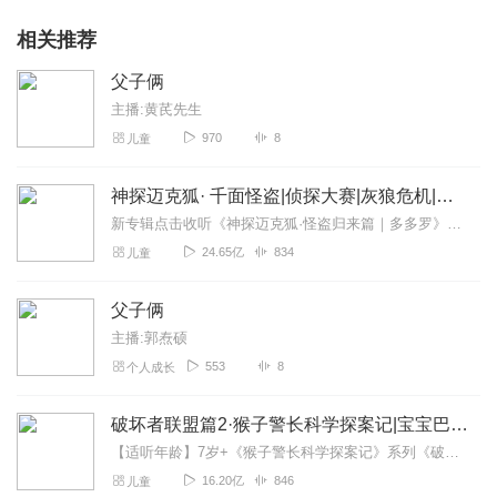
相关推荐
父子俩
主播:黄芪先生
970
8
儿童
神探迈克狐· 千面怪盗|侦探大赛|灰狼危机|多多罗
新专辑点击收听《神探迈克狐·怪盗归来篇｜多多罗》！！！>>>点击进入主播橱窗购买《神探迈克狐》系列图书吧!<<<多多罗故事【点击前往】收听多多罗其他好玩有趣的故...
24.65亿
834
儿童
父子俩
主播:郭焘硕
553
8
个人成长
破坏者联盟篇2·猴子警长科学探案记|宝宝巴士故事
【适听年龄】7岁+《猴子警长科学探案记》系列《破坏者联盟篇1·猴子警长科学探案记》>>>《破坏者联盟篇2·猴子警长科学探案记》>>>《破坏者联盟篇3·猴子警长科...
16.20亿
846
儿童