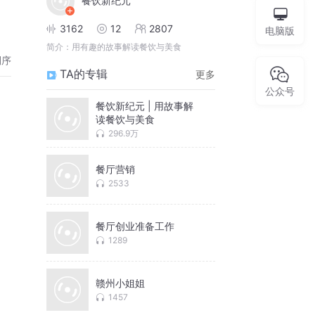
餐饮新纪元
3162
12
2807
电脑版
简介：
用有趣的故事解读餐饮与美食
倒序
TA的专辑
更多
公众号
餐饮新纪元 | 用故事解
读餐饮与美食
296.9万
餐厅营销
2533
餐厅创业准备工作
1289
赣州小姐姐
1457