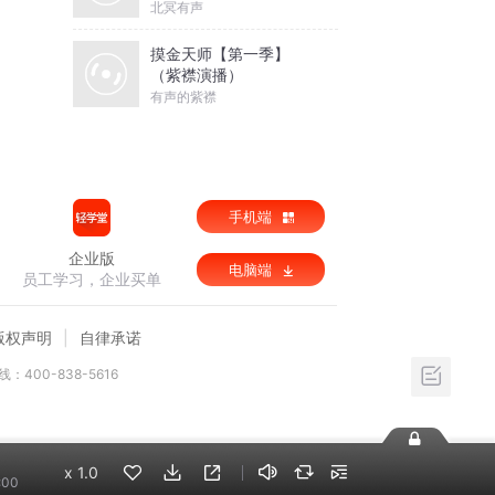
北冥有声
摸金天师【第一季】
（紫襟演播）
有声的紫襟
手机端
企业版
电脑端
员工学习，企业买单
版权声明
自律承诺
：400-838-5616
x
1.0
:00