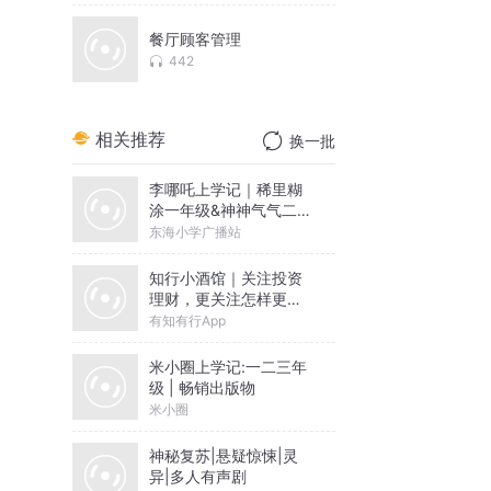
餐厅顾客管理
442
相关推荐
换一批
李哪吒上学记｜稀里糊
涂一年级&神神气气二年
级
东海小学广播站
知行小酒馆｜关注投资
理财，更关注怎样更好
地生活
有知有行App
米小圈上学记:一二三年
级 | 畅销出版物
米小圈
神秘复苏|悬疑惊悚|灵
异|多人有声剧