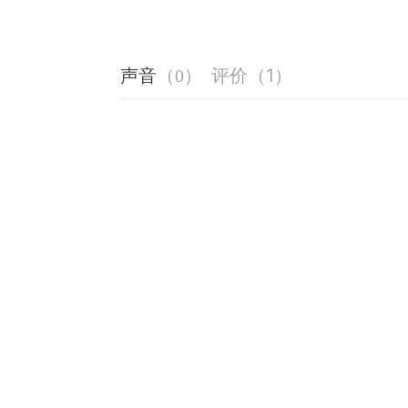
评价
（
1
）
声音
（
0
）