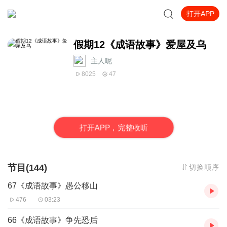
打开APP
假期12《成语故事》爱屋及乌
主人呢
8025
47
打
开
A
P
P，完整收听
节目(144)
切换顺序
67《成语故事》愚公移山
476
03:23
66《成语故事》争先恐后