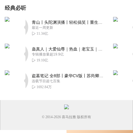
经典必听
青山丨头陀渊演播丨轻松搞笑丨重生穿越丨古代权谋丨VIP免费 | 多人有声剧
最近一周更新
11.34亿
蛊真人｜大爱仙尊｜热血｜老宝玉｜多人VIP免费有声剧
专辑播放量超19.9亿
19.10亿
盗墓笔记 全8部丨豪华CV版丨苏尚卿&边江 领衔 多人有声剧丨冠声文化丨南派三叔
连载节目超七百集
1692.84万
© 2014-
2026
喜马拉雅 版权所有