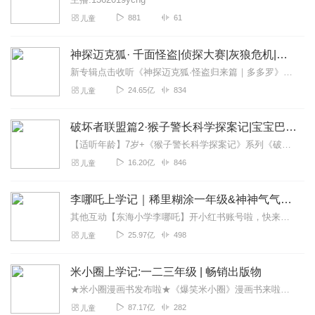
881
61
儿童
神探迈克狐· 千面怪盗|侦探大赛|灰狼危机|多多罗
新专辑点击收听《神探迈克狐·怪盗归来篇｜多多罗》！！！>>>点击进入主播橱窗购买《神探迈克狐》系列图书吧!<<<多多罗故事【点击前往】收听多多罗其他好玩有趣的故...
24.65亿
834
儿童
破坏者联盟篇2·猴子警长科学探案记|宝宝巴士故事
【适听年龄】7岁+《猴子警长科学探案记》系列《破坏者联盟篇1·猴子警长科学探案记》>>>《破坏者联盟篇2·猴子警长科学探案记》>>>《破坏者联盟篇3·猴子警长科...
16.20亿
846
儿童
李哪吒上学记｜稀里糊涂一年级&神神气气二年级
其他互动【东海小学李哪吒】开小红书账号啦，快来关注和李哪吒成为好朋友！有机会免费领儿童会员、官方周边！【点击加入】东海小学广播站圈子，更多互动！李哪吒全新冒险番...
25.97亿
498
儿童
米小圈上学记:一二三年级 | 畅销出版物
★米小圈漫画书发布啦★《爆笑米小圈》漫画书来啦《米小圈上学记》一二三年级正版广播剧！《米小圈上学记》系列是儿童作家北猫最新创作的儿童小说系列，作品诙谐幽默、好...
87.17亿
282
儿童