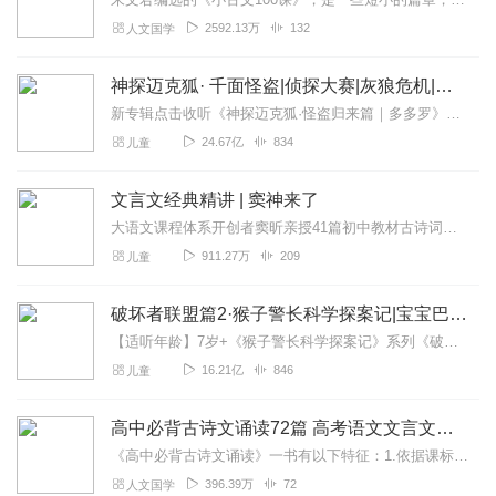
2592.13万
132
人文国学
神探迈克狐· 千面怪盗|侦探大赛|灰狼危机|多多罗
新专辑点击收听《神探迈克狐·怪盗归来篇｜多多罗》！！！>>>点击进入主播橱窗购买《神探迈克狐》系列图书吧!<<<多多罗故事【点击前往】收听多多罗其他好玩有趣的故...
24.67亿
834
儿童
文言文经典精讲 | 窦神来了
大语文课程体系开创者窦昕亲授41篇初中教材古诗词、文言精讲，41周让你无惧文言难题古诗、古文难，难就难在，离生活太远，孩子没兴趣。能让孩子爱上的古文课，必然做到...
911.27万
209
儿童
破坏者联盟篇2·猴子警长科学探案记|宝宝巴士故事
【适听年龄】7岁+《猴子警长科学探案记》系列《破坏者联盟篇1·猴子警长科学探案记》>>>《破坏者联盟篇2·猴子警长科学探案记》>>>《破坏者联盟篇3·猴子警长科...
16.21亿
846
儿童
高中必背古诗文诵读72篇 高考语文文言文背诵
《高中必背古诗文诵读》一书有以下特征：1.依据课标：收录教育部制定的《普通高中语文课程标准（2017年版2020年修订）》中指定的高中72篇古诗文背诵推荐篇...
396.39万
72
人文国学