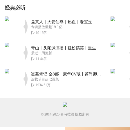
经典必听
蛊真人｜大爱仙尊｜热血｜老宝玉｜多人VIP免费有声剧
专辑播放量超19.1亿
19.16亿
青山丨头陀渊演播丨轻松搞笑丨重生穿越丨古代权谋丨VIP免费 | 多人有声剧
最近一周更新
11.44亿
盗墓笔记 全8部丨豪华CV版丨苏尚卿&边江 领衔 多人有声剧丨冠声文化丨南派三叔
连载节目超七百集
1934.51万
© 2014-
2026
喜马拉雅 版权所有