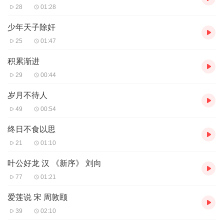
28
01:28
少年天子除奸
25
01:47
积累渐进
29
00:44
岁月不待人
49
00:54
终日不食以思
21
01:10
叶公好龙 汉 《新序》 刘向
77
01:21
爱莲说 宋 周敦颐
39
02:10