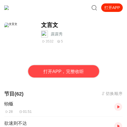
打开APP
文言文
露露秀
3532
5
打
开
A
P
P，完整收听
节目(62)
切换顺序
蝜蝂
28
01:51
欲速则不达