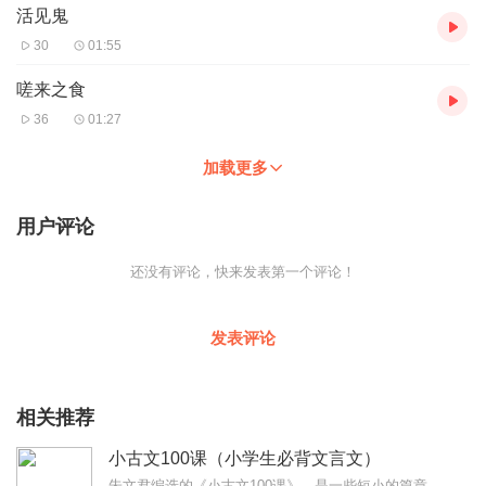
活见鬼
30
01:55
嗟来之食
36
01:27
加载更多
用户评论
还没有评论，快来发表第一个评论！
发表评论
相关推荐
小古文100课（小学生必背文言文）
朱文君编选的《小古文100课》，是一些短小的篇章，易于入门。这组录音以济南出版社2015版《小学生小古文100课》为为录音底本，先前选本有些篇目被更换的，作为附...