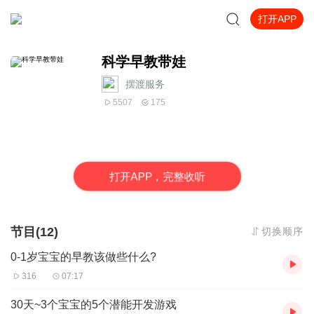
打开APP
科学早教带娃
摆渡服务
5507
175
打
开
A
P
P，完整收听
节目(12)
切换顺序
0-1岁宝宝的早教该做些什么?
316
07:17
30天~3个宝宝的5个潜能开发游戏