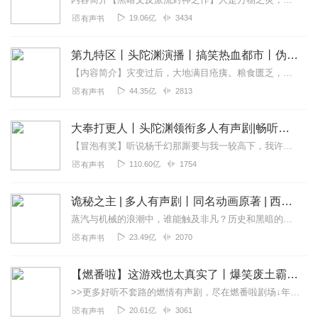
19.06亿
3434
有声书
第九特区丨头陀渊演播丨搞笑热血都市丨伪戒丨VIP免费多人有声剧
【内容简介】灾变过后，大地满目疮痍。粮食匮乏，资源紧俏，局势混乱……一位从待规划区杀出来的青年，背对着漫天黄沙，孤身来到九区谋生，却不曾想偶然结识三五好友，一念...
44.35亿
2813
有声书
大奉打更人丨头陀渊领衔多人有声剧|畅听全集|王鹤棣、田曦薇主演影视剧原著|卖报小郎君
【冒泡有奖】听说杨千幻那厮要与我一较高下，我许七安要开始装叉了！快进入声音播放页戳下方输入框，冒个泡偷偷告诉我，我要用哪些诗词才能胜过他？说得好的，有赏！202...
110.60亿
1754
有声书
诡秘之主 | 多人有声剧丨同名动画原著 | 西幻克苏鲁 | 乌贼作品
蒸汽与机械的浪潮中，谁能触及非凡？历史和黑暗的迷雾里，又是谁在耳语？我从诡秘中醒来，睁眼看见这个世界：枪械，大炮，巨舰，飞空艇，差分机；魔药，占卜，诅咒，倒吊人...
23.49亿
2070
有声书
【燃番啦】这游戏也太真实了丨爆笑废土霸榜神作丨紫襟剧社制作
>>更多好听不套路的燃情有声剧，尽在燃番啦剧场↓年度重磅推荐本专辑为VIP免费专辑每天上午10点5集更新，订阅可以听到最新内容哦！每周抽一个专辑五星优质评论送...
20.61亿
3061
有声书