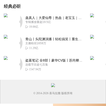
经典必听
蛊真人｜大爱仙尊｜热血｜老宝玉｜多人VIP免费有声剧
专辑播放量超19.5亿
19.06亿
青山丨头陀渊演播丨轻松搞笑丨重生穿越丨古代权谋丨VIP免费 | 多人有声剧
主播粉丝1659万
11.29亿
盗墓笔记 全8部丨豪华CV版丨苏尚卿&边江 领衔 多人有声剧丨冠声文化丨南派三叔
连载节目超七百集
1547.94万
© 2014-
2026
喜马拉雅 版权所有