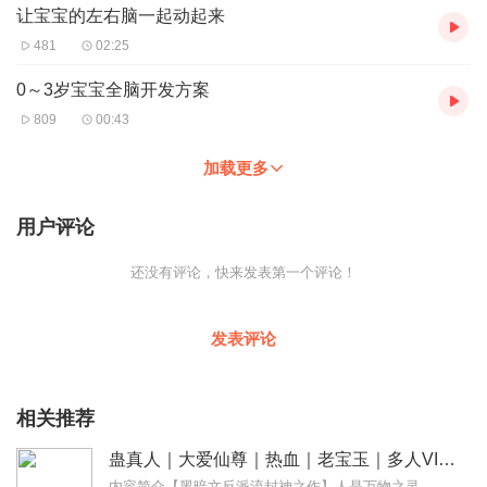
让宝宝的左右脑一起动起来
481
02:25
0～3岁宝宝全脑开发方案
809
00:43
加载更多
用户评论
还没有评论，快来发表第一个评论！
发表评论
相关推荐
蛊真人｜大爱仙尊｜热血｜老宝玉｜多人VIP免费有声剧
内容简介【黑暗文反派流封神之作】人是万物之灵，蛊是天地真精。一个穿越者不断重生的故事。一个养蛊、炼蛊、用蛊的奇特世界。配音组（男角色）老宝玉旁白...