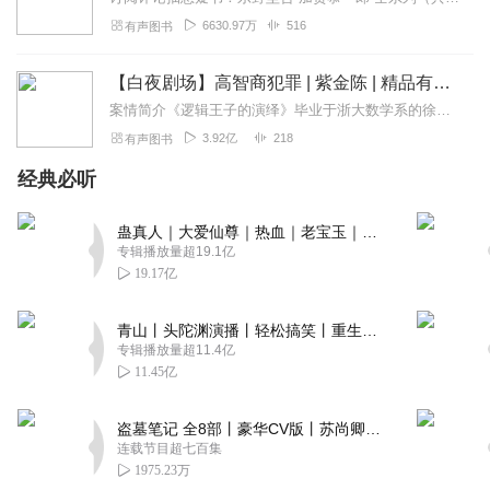
6630.97万
516
有声图书
【白夜剧场】高智商犯罪 | 紫金陈 | 精品有声剧
案情简介《逻辑王子的演绎》毕业于浙大数学系的徐策在本科期间就有“逻辑王子”的美誉，他关于数理逻辑的论文多次上过刊物。其后拿到全额奖学金，赴美国加州大学获心理学博...
3.92亿
218
有声图书
经典必听
蛊真人｜大爱仙尊｜热血｜老宝玉｜多人VIP免费有声剧
专辑播放量超19.1亿
19.17亿
青山丨头陀渊演播丨轻松搞笑丨重生穿越丨古代权谋丨VIP免费 | 多人有声剧
专辑播放量超11.4亿
11.45亿
盗墓笔记 全8部丨豪华CV版丨苏尚卿&边江 领衔 多人有声剧丨冠声文化丨南派三叔
连载节目超七百集
1975.23万