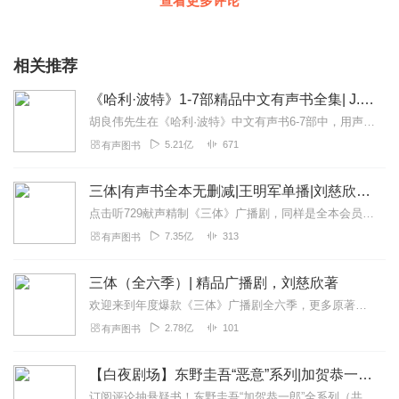
查看更多评论
相关推荐
《哈利·波特》1-7部精品中文有声书全集| J.K.罗琳原著，光合积木演播
胡良伟先生在《哈利·波特》中文有声书6-7部中，用声音带领着大家继续魔法之旅。为保证作品的一致性，给大家带来完整的魔法体验，我们与版权方PottermoreP...
5.21亿
671
有声图书
三体|有声书全本无删减|王明军单播|刘慈欣原著
点击听729献声精制《三体》广播剧，同样是全本会员免费畅听，快来感受声音大戏的魅力！【购买须知】1、本作品部分集数为免费试听。2、版权归原作者所有，严禁翻录成任...
7.35亿
313
有声图书
三体（全六季）| 精品广播剧，刘慈欣著
欢迎来到年度爆款《三体》广播剧全六季，更多原著细节，全集畅听！【购买须知】1、本作品为付费广播剧《三体（全六季）》，定价198元，购买成功后即可收听。VIP会员...
2.78亿
101
有声图书
【白夜剧场】东野圭吾“恶意”系列|加贺恭一郎全11部
订阅评论抽悬疑书！东野圭吾“加贺恭一郎”全系列（共11部）11.30正式上线白夜剧场，第一部《祈祷落幕时》率先发布！即日起～12.20日24点前，专辑评论点赞...