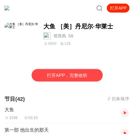
打开APP
大鱼 ［美］丹尼尔·华莱士
简简风_58
9969
139
打
开
A
P
P，完整收听
节目(42)
切换顺序
大鱼
1036
03:10
第一部 他出生的那天