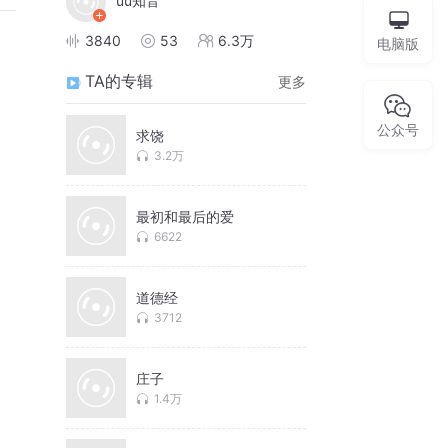
uu知音
3840
53
6.3万
电脑版
TA的专辑
更多
公众号
求饶
3.2万
最初和最后的爱
6622
道德经
3712
庄子
1.4万