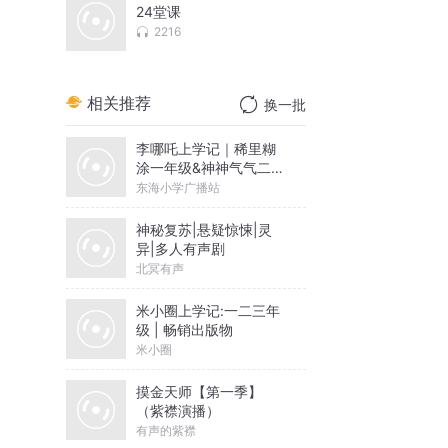
24堂课
2216
相关推荐
换一批
李哪吒上学记｜稀里糊
涂一年级&神神气气二年
级
东海小学广播站
神秘复苏|悬疑惊悚|灵
异|多人有声剧
北冥有声
米小圈上学记:一二三年
级 | 畅销出版物
米小圈
摸金天师【第一季】
（紫襟演播）
有声的紫襟