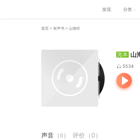
发现
分类
>
>
首页
有声书
山海经
山
5534
评价
（
0
）
声音
（
0
）