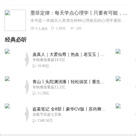
墨菲定律：每天学点心理学丨只要有可能，就一定会发生
本书是一本揭示人类潜在种种心理效应的心理学通俗读物，其中最有代表性的即“墨菲定律”。与此同时，从自我认知、经济管理等方面入手，作者引出了数十条对现代人工作和生活...
1.85亿
125
个人成长
经典必听
蛊真人｜大爱仙尊｜热血｜老宝玉｜多人VIP免费有声剧
专辑播放量超19.5亿
19.06亿
青山丨头陀渊演播丨轻松搞笑丨重生穿越丨古代权谋丨VIP免费 | 多人有声剧
专辑播放量超11.2亿
11.29亿
盗墓笔记 全8部丨豪华CV版丨苏尚卿&边江 领衔 多人有声剧丨冠声文化丨南派三叔
连载节目超七百集
1548.56万