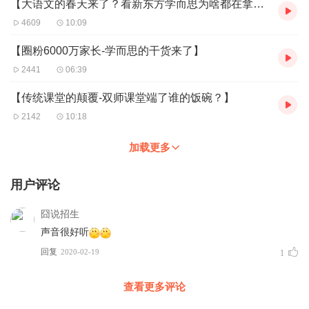
【大语文的春天来了？看新东方学而思为啥都在拿他开刀】
4609
10:09
【圈粉6000万家长-学而思的干货来了】
2441
06:39
【传统课堂的颠覆-双师课堂端了谁的饭碗？】
2142
10:18
加载更多
用户评论
囧说招生
声音很好听
回复
2020-02-19
1
查看更多评论