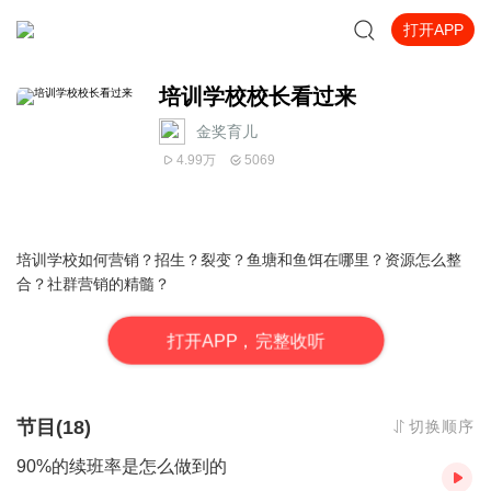
打开APP
培训学校校长看过来
金奖育儿
4.99万
5069
培训学校如何营销？招生？裂变？鱼塘和鱼饵在哪里？资源怎么整
合？社群营销的精髓？
打
开
A
P
P，完整收听
节目(18)
切换顺序
90%的续班率是怎么做到的