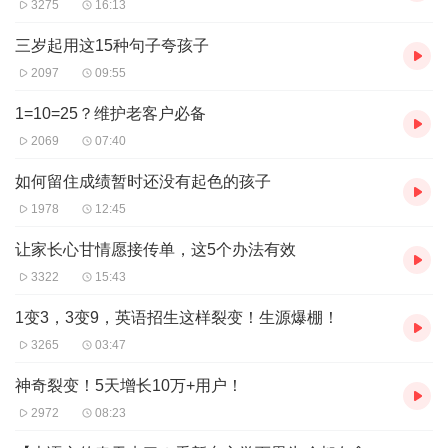
3275
16:13
三岁起用这15种句子夸孩子
2097
09:55
1=10=25？维护老客户必备
2069
07:40
如何留住成绩暂时还没有起色的孩子
1978
12:45
让家长心甘情愿接传单，这5个办法有效
3322
15:43
1变3，3变9，英语招生这样裂变！生源爆棚！
3265
03:47
神奇裂变！5天增长10万+用户！
2972
08:23