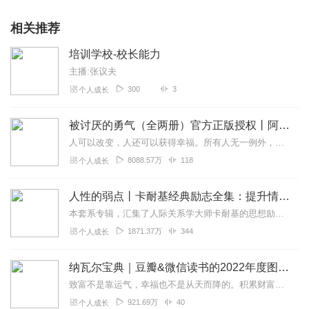
相关推荐
培训学校-校长能力
主播:张议夫
300
3
个人成长
被讨厌的勇气（全两册）官方正版授权丨阿德勒心理学畅销经典｜幸福的勇气
人可以改变，人还可以获得幸福。所有人无一例外，都能如此。——阿德勒心理学一名深陷自卑、无能与不幸福的青年，听到了一名哲人主张的“世界无比单纯，人人都能幸福”便来...
8088.57万
118
个人成长
人性的弱点丨卡耐基经典励志全集：提升情商和沟通技巧
本套系专辑，汇集了人际关系学大师卡耐基的思想励志精华，收录《人性的弱点》《人性的优点》《语言的突破》《美好的人生》《快乐的人生》等所有经典！是卡耐基的经典合辑，...
1871.37万
344
个人成长
纳瓦尔宝典｜豆瓣&微信读书的2022年度图书|从白手起家到财务自由
致富不是靠运气，幸福也不是从天而降的。积累财富和幸福生活是我们可以学习的技能。这本书收集整理了硅谷投资人纳瓦尔在过去十年里通过推特、播客和采访等方式分享的人生智...
921.69万
40
个人成长