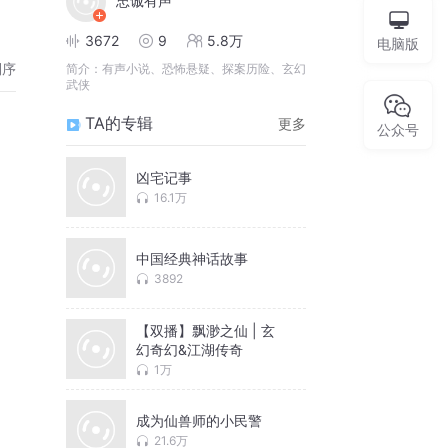
忠诚有声
3672
9
5.8万
电脑版
倒序
简介：
有声小说、恐怖悬疑、探案历险、玄幻
武侠
TA的专辑
更多
公众号
凶宅记事
16.1万
中国经典神话故事
3892
【双播】飘渺之仙 | 玄
幻奇幻&江湖传奇
1万
成为仙兽师的小民警
21.6万