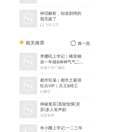
神话解析，知道剧情的
我无敌了
100.3万
相关推荐
换一批
李哪吒上学记｜稀里糊
涂一年级&神神气气二年
级
东海小学广播站
都市狂枭｜都市之最强
狂兵VIP｜兵王&特工
幻樱空
神秘复苏|悬疑惊悚|灵
异|多人有声剧
北冥有声
米小圈上学记:一二三年