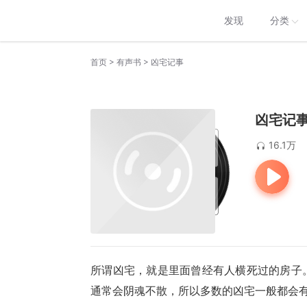
发现
分类
>
>
首页
有声书
凶宅记事
凶宅记
16.1万
所谓凶宅，就是里面曾经有人横死过的房子
通常会阴魂不散，所以多数的凶宅一般都会