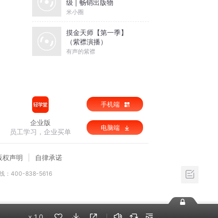
级 | 畅销出版物
米小圈
摸金天师【第一季】
（紫襟演播）
有声的紫襟
手机端
企业版
电脑端
员工学习，企业买单
版权声明
自律承诺
：400-838-5616
x
1.0