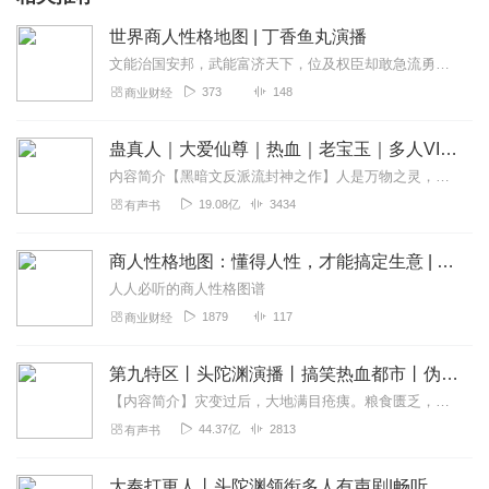
世界商人性格地图 | 丁香鱼丸演播
文能治国安邦，武能富济天下，位及权臣却敢急流勇退，从商致富却愿散尽家财。可以说，范蠡实现了每个男人的梦想。作为“商圣”、“商界鼻祖”，他毅然决然的“辞官下海”成...
373
148
商业财经
蛊真人｜大爱仙尊｜热血｜老宝玉｜多人VIP免费有声剧
内容简介【黑暗文反派流封神之作】人是万物之灵，蛊是天地真精。一个穿越者不断重生的故事。一个养蛊、炼蛊、用蛊的奇特世界。配音组（男角色）老宝玉旁白...
19.08亿
3434
有声书
商人性格地图：懂得人性，才能搞定生意 | 人人必听的商人性格图谱 | 海心鱼演播
人人必听的商人性格图谱
1879
117
商业财经
第九特区丨头陀渊演播丨搞笑热血都市丨伪戒丨VIP免费多人有声剧
【内容简介】灾变过后，大地满目疮痍。粮食匮乏，资源紧俏，局势混乱……一位从待规划区杀出来的青年，背对着漫天黄沙，孤身来到九区谋生，却不曾想偶然结识三五好友，一念...
44.37亿
2813
有声书
大奉打更人丨头陀渊领衔多人有声剧|畅听全集|王鹤棣、田曦薇主演影视剧原著|卖报小郎君