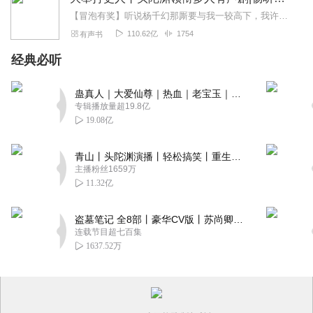
【冒泡有奖】听说杨千幻那厮要与我一较高下，我许七安要开始装叉了！快进入声音播放页戳下方输入框，冒个泡偷偷告诉我，我要用哪些诗词才能胜过他？说得好的，有赏！202...
110.62亿
1754
有声书
经典必听
蛊真人｜大爱仙尊｜热血｜老宝玉｜多人VIP免费有声剧
专辑播放量超19.8亿
19.08亿
青山丨头陀渊演播丨轻松搞笑丨重生穿越丨古代权谋丨VIP免费 | 多人有声剧
主播粉丝1659万
11.32亿
盗墓笔记 全8部丨豪华CV版丨苏尚卿&边江 领衔 多人有声剧丨冠声文化丨南派三叔
连载节目超七百集
1637.52万