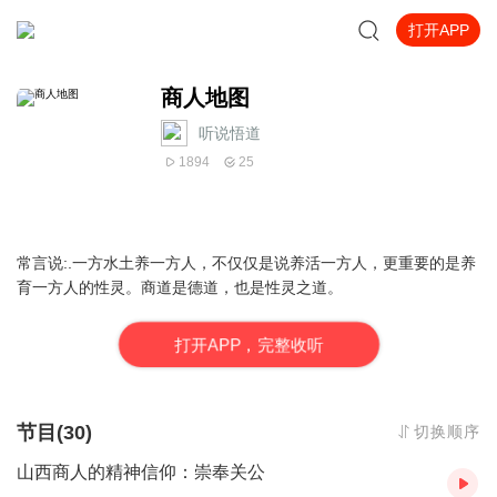
打开APP
商人地图
听说悟道
1894
25
常言说:.一方水土养一方人，不仅仅是说养活一方人，更重要的是养
育一方人的性灵。商道是德道，也是性灵之道。
打
开
A
P
P，完整收听
节目(30)
切换顺序
山西商人的精神信仰：崇奉关公