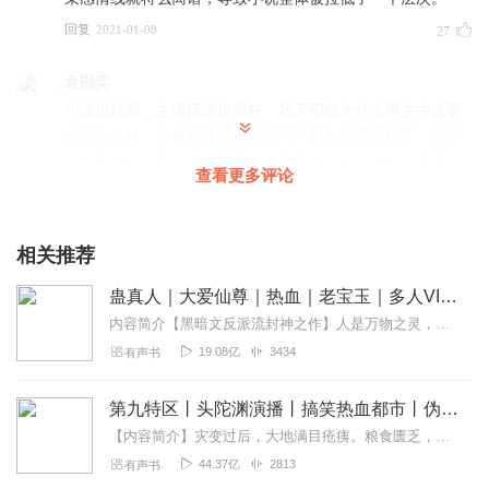
回复
2021-01-08
27
袁顯奕
小说很精彩，主播播讲也很好。我不明白为什么男主中途要
出现个妹妹，作者都是骨科患者吗？男主父亲再婚了，死了
去参加葬礼，见一下继母和同父异母的妹妹，再破个案子就
查看更多评论
蛮好。写死继母，就为了让主角抚养妹妹，有意思吗？ 都
市、重生、末世、无限流、刑侦各类小说为什么主角都要有
个妹妹。作者们生活中有姐妹吗？姐妹小说里那样吗！
相关推荐
回复
2021-03-18
18
蛊真人｜大爱仙尊｜热血｜老宝玉｜多人VIP免费有声剧
1592773mmue
内容简介【黑暗文反派流封神之作】人是万物之灵，蛊是天地真精。一个穿越者不断重生的故事。一个养蛊、炼蛊、用蛊的奇特世界。配音组（男角色）老宝玉旁白...
非常精彩
19.08亿
3434
有声书
回复
2019-02-21
6
第九特区丨头陀渊演播丨搞笑热血都市丨伪戒丨VIP免费多人有声剧
思空无梦
【内容简介】灾变过后，大地满目疮痍。粮食匮乏，资源紧俏，局势混乱……一位从待规划区杀出来的青年，背对着漫天黄沙，孤身来到九区谋生，却不曾想偶然结识三五好友，一念...
悟空播讲的非常好！内容也比较细致，详细的介绍了日本人
44.37亿
2813
有声书
的办事方式和生活习惯，唯一的槽点就是穿越这件事，根本