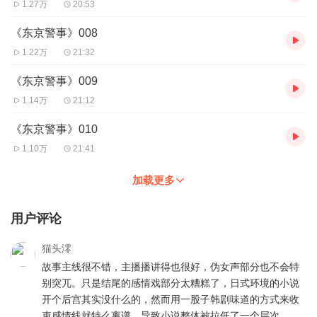
1.27万
20:53
《东京警事》008
1.22万
21:32
《东京警事》009
1.14万
21:12
《东京警事》010
1.10万
21:41
加载更多
用户评论
猫头澪
故事主线很不错，主播播讲得也很好，伪女声部分也不会特
别突兀。只是结尾的感情戏部分太糟糕了，日式环境的小说
开个后宫其实没什么的，然而用一股子韩剧味道的方式来收
束感情线就特么离谱，导致小说整体被拉低了一个层次。