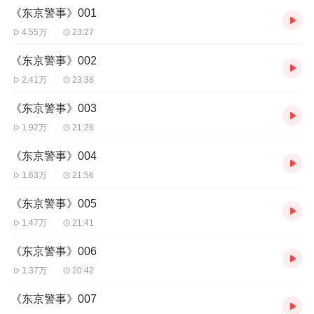
听，可下载重复收听。
《东京警事》001
2、版权归原作者所有，严禁翻录成任何形式，严禁在任何第三方平
台传播，违者将追究其法律责任。
4.55万
23:27
3、如在充值/购买环节遇到问题，可以通过页面右上方按钮，分享至
微信内使用微信支付完成购买。
《东京警事》002
4、在购买过程中，如果你有任何问题，可以在微信搜索公众号
2.41万
23:38
【bestxmly】或搜索【喜马拉雅付费精品】来随时咨询问题，也可
以拨打客服电话：4008385616或者0514-82395855。
《东京警事》003
1.92万
21:26
《东京警事》004
1.63万
21:56
《东京警事》005
1.47万
21:41
《东京警事》006
1.37万
20:42
《东京警事》007