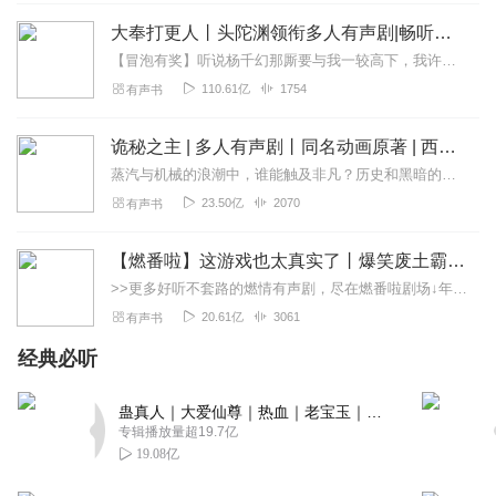
没有中国卧底林修什么事。
大奉打更人丨头陀渊领衔多人有声剧|畅听全集|王鹤棣、田曦薇主演影视剧原著|卖报小郎君
回复
2022-11-09
5
【冒泡有奖】听说杨千幻那厮要与我一较高下，我许七安要开始装叉了！快进入声音播放页戳下方输入框，冒个泡偷偷告诉我，我要用哪些诗词才能胜过他？说得好的，有赏！202...
110.61亿
1754
有声书
海贝Xnn
贼拉拉的好听！说实话只要听过悟空讲的故事，就想一直听
诡秘之主 | 多人有声剧丨同名动画原著 | 西幻克苏鲁 | 乌贼作品
下去！因为他是用❤在录书！所以好喜欢听悟空讲的故事！
蒸汽与机械的浪潮中，谁能触及非凡？历史和黑暗的迷雾里，又是谁在耳语？我从诡秘中醒来，睁眼看见这个世界：枪械，大炮，巨舰，飞空艇，差分机；魔药，占卜，诅咒，倒吊人...
他好优秀
23.50亿
2070
有声书
回复
2019-10-11
5
【燃番啦】这游戏也太真实了丨爆笑废土霸榜神作丨紫襟剧社制作
考古爱好者段德
>>更多好听不套路的燃情有声剧，尽在燃番啦剧场↓年度重磅推荐本专辑为VIP免费专辑每天上午10点5集更新，订阅可以听到最新内容哦！每周抽一个专辑五星优质评论送...
一个身娇体柔易推倒的主角 拳拳到肉的打击犯罪——不存在
20.61亿
3061
有声书
的 被妹妹一招放倒的主角不能期望太高 暧昧的女性很多 但
又不到后宫的级别 其他没什么缺点了！
经典必听
回复
2021-11-16
4
蛊真人｜大爱仙尊｜热血｜老宝玉｜多人VIP免费有声剧
专辑播放量超19.7亿
昵称已使用这个太尴尬
19.08亿
前世身为卧底刑警，穿越后战斗力为零，穿越的意义何在？