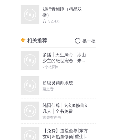
却把青梅睡（精品双
播）
32.4万
相关推荐
换一批
多播 | 天生凤命：冰山
少主的绝世宠恋 | 未婚
怀孕 | 宿命姻缘 | 萌宝 |
v小太阳v
作者王言王语
超级灵药师系统
聚之音
纯阳仙尊 | 玄幻&修仙&
凡人 | 全书免费
古羌有声书
【免费】道荒至尊|东方
玄幻＆热血修仙|重生|AI