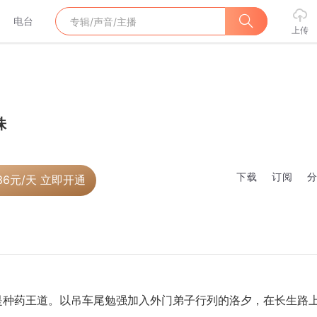
电台
上传
株
下载
订阅
36
元/天 立即开通
是种药王道。以吊车尾勉强加入外门弟子行列的洛夕，在长生路