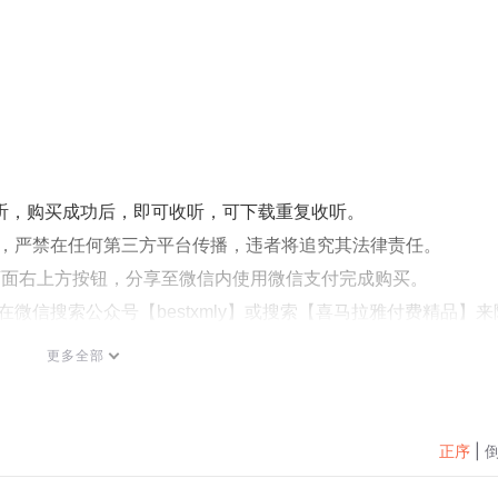
试听，购买成功后，即可收听，可下载重复收听。
式，严禁在任何第三方平台传播，违者将追究其法律责任。
页面右上方按钮，分享至微信内使用微信支付完成购买。
微信搜索公众号【bestxmly】或搜索【喜马拉雅付费精品】来
或者0514-82395845。
更多全部
正序
|