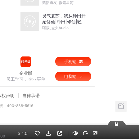
多
紫阳道友_像素星河
灵气复苏，我从种田开
始修仙|种田|修仙|轻松|
热血|多人有声剧
曜辰_仓央Audio
手机端
企业版
电脑端
员工学习，企业买单
版权声明
自律承诺
：400-838-5616
x
1.0
:00