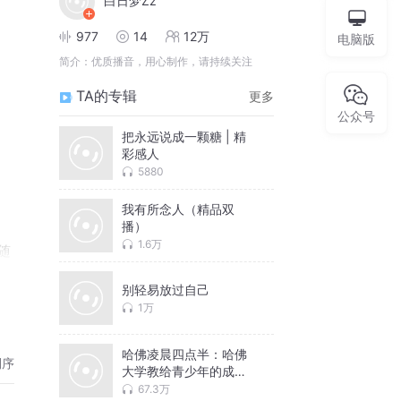
白日梦Zz
977
14
12万
电脑版
简介：
优质播音，用心制作，请持续关注
TA的专辑
更多
公众号
把永远说成一颗糖 | 精
彩感人
5880
我有所念人（精品双
播）
1.6万
随
别轻易放过自己
1万
哈佛凌晨四点半：哈佛
倒序
大学教给青少年的成功
秘诀
67.3万