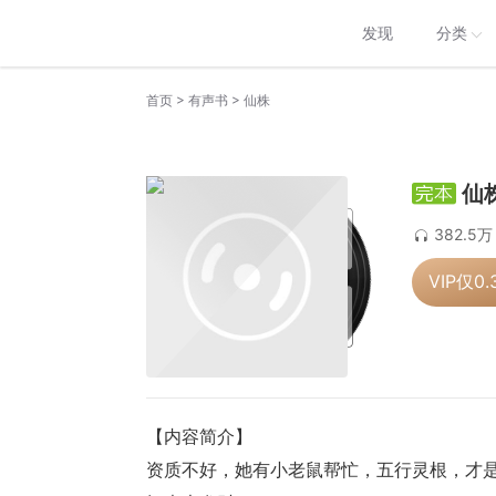
发现
分类
>
>
首页
有声书
仙株
仙
382.5万
VIP仅
0.
【内容简介】
资质不好，她有小老鼠帮忙，五行灵根，才