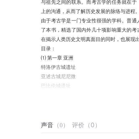
与祖先之间的联系。而考古学的任务就在于
上的沟通，从而了解历史发展的脉络与进程
由于考古学是一门专业性很强的学科。普通
了本书，精选了国内外几十项影响重大的考
在揭示人类历史文明真面目的同时，也展现
目录：
⑴ 第一章 亚洲
特洛伊古城遗址
亚述古城尼尼微
巴比伦城遗址
吴哥古迹
商都殷墟遗址
秦始皇陵兵马俑
马王堆汉墓
评价
（
0
）
声音
（
0
）
中山靖王陵