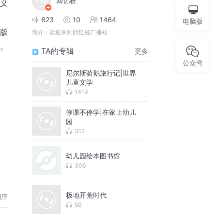
回忆桩
义
623
10
1464
电脑版
版
简介：
欢迎来到回忆桩广播站
。
TA的专辑
更多
公众号
尼尔斯骑鹅旅行记|世界
儿童文学
1419
停课不停学|在家上幼儿
园
312
幼儿园绘本图书馆
306
极地开荒时代
倒序
50