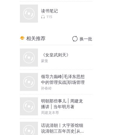
读书笔记
115
相关推荐
换一批
《女皇武则天》
蒙曼
领导力巅峰|毛泽东思想
中的管理实战|职场管理
孙春岭
明朝那些事儿 | 周建龙
播讲 | 当年明月著
周建龙本尊
话说清朝丨大宇茶馆细
说清朝三百年历史|从努