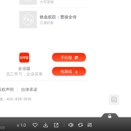
尔哈赤到末代皇帝溥仪|
大宇茶馆
康熙雍正乾隆
铁血权臣：曹操全传
江湖叨客
手机端
企业版
电脑端
员工学习，企业买单
版权声明
自律承诺
：400-838-5616
x
1.0
:00