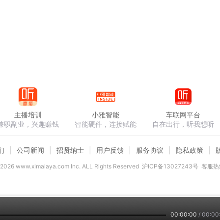
主播培训
小雅智能
车联网平台
兼职副业，兴趣赚钱
智能硬件，连接赋能
自在出行，听我想听
们
公司新闻
招贤纳士
用户反馈
服务协议
隐私政策
2026
www.ximalaya.com lnc. ALL Rights Reserved
沪ICP备13027243号
客服热线
00:00:00
/
00:00