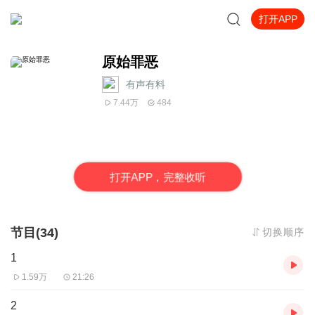
打开APP
原始罪恶
有声有料
7.44万
484
打
开
A
P
P，完整收听
节目(34)
切换顺序
1
1.59万
21:26
2