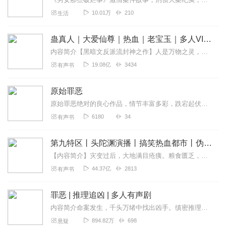
10.01万
210
生活
蛊真人｜大爱仙尊｜热血｜老宝玉｜多人VIP免费有声剧
内容简介【黑暗文反派流封神之作】人是万物之灵，蛊是天地真精。一个穿越者不断重生的故事。一个养蛊、炼蛊、用蛊的奇特世界。配音组（男角色）老宝玉旁白...
19.08亿
3434
有声书
原始罪恶
原始罪恶绝对的良心作品，情节丰富多彩，跌宕起伏，音质高，声音扣动心弦。。喜欢就分享和小伙伴们一期来听吧。欢迎点赞评论啊。。手指轻轻一点分享出去，很简单的动作，但...
6180
34
有声书
第九特区丨头陀渊演播丨搞笑热血都市丨伪戒丨VIP免费多人有声剧
【内容简介】灾变过后，大地满目疮痍。粮食匮乏，资源紧俏，局势混乱……一位从待规划区杀出来的青年，背对着漫天黄沙，孤身来到九区谋生，却不曾想偶然结识三五好友，一念...
44.37亿
2813
有声书
罪恶 | 推理追凶 | 多人有声剧
内容简介命案发生，千头万绪中找出凶手。缜密推理，千里追凶。
894.82万
698
悬疑