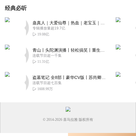
经典必听
蛊真人｜大爱仙尊｜热血｜老宝玉｜多人VIP免费有声剧
专辑播放量超19.7亿
19.08亿
青山丨头陀渊演播丨轻松搞笑丨重生穿越丨古代权谋丨VIP免费 | 多人有声剧
连载节目超一千集
11.31亿
盗墓笔记 全8部丨豪华CV版丨苏尚卿&边江 领衔 多人有声剧丨冠声文化丨南派三叔
连载节目超七百集
1608.99万
© 2014-
2026
喜马拉雅 版权所有