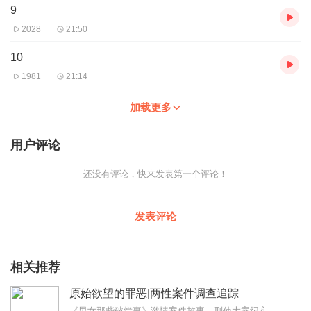
9
2028
21:50
10
1981
21:14
加载更多
用户评论
还没有评论，快来发表第一个评论！
发表评论
相关推荐
原始欲望的罪恶|两性案件调查追踪
《男女那些破烂事》激情案件故事，刑侦大案纪实，情感犯罪纪实，每日更新。色字头上一把刀，刀刀都是索命魂。爱情是这个世界永恒的主题，当然，强哥说的是正常人的男女爱恋...