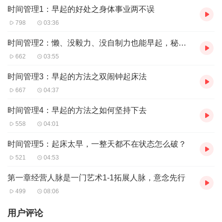
时间管理1：早起的好处之身体事业两不误
要按自己的思维逻辑去乱闯，第一步需要做的就是复制，学习马云
而不是自我创新！！
798
03:36
创业有风险，投资需谨慎！如果没经验那就更应该多学习你所崇拜
的成功者！！
时间管理2：懒、没毅力、没自制力也能早起，秘诀居然是绳子？
本专辑为大家呈现成功者的创业经验；希望给各位有理想有梦想的
662
03:55
朋友们提供相应的参考价值！直销微商保险销售
时间管理3：早起的方法之双闹钟起床法
667
04:37
时间管理4：早起的方法之如何坚持下去
558
04:01
时间管理5：起床太早，一整天都不在状态怎么破？
521
04:53
第一章经营人脉是一门艺术1-1拓展人脉，意念先行
499
08:06
用户评论