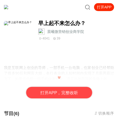
打开APP
早上起不来怎么办？
晨曦微营销创业商学院
4041
39
我是互联网上创业的导师，一部手机一台电脑，住家创业已经帮助
了很多90后和网盲大姐，各行各业的人短时间内实现了月薪周薪过
万了，如果你也想一部手机住家创业，请立马加我我的头像上的
打
开
A
P
P，完整收听
每个人对成功的定义都不相同，但大多数朋友都认同马云，马化
腾，俞敏洪，李嘉诚等人是成功人士！
节目(6)
切换顺序
有句话叫做：“达者为师”，如果你向往马云的创业人生与生活那就不