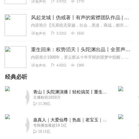
2.07亿
1770
有声书
风起龙城丨伪戒著丨有声的紫襟团队作品 | 都市热血多人有声剧
内容简介【无系统无穿越，社会，黑道，商战，都市战神】全球灾变后六十年，小冰冻期结束，各生活大区政府开始大规模收拢待规划无政府区的土地，重整资源，全面进入了复苏...
3.12亿
1520
有声书
重生回来：权势滔天丨头陀渊出品丨全景声丨都市爽文丨六道 | 热血丨重生丨VIP免费多人有声剧
内容简介1998年，景云辉从十年牢狱的噩梦中惊醒，发现自己竟重生回改变命运的关键日——他刚为“兄弟”出头伤人，距入狱仅一步之遥，女友也正与“兄弟”暧昧。带着前...
4.02亿
1365
有声书
经典必听
青山丨头陀渊演播丨轻松搞笑丨重生穿越丨古代权谋丨VIP免费 | 多人有声剧
主播粉丝1659万
11.36亿
蛊真人｜大爱仙尊｜热血｜老宝玉｜多人VIP免费有声剧
专辑播放量超19.1亿
19.11亿