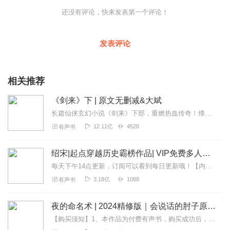
还没有评论，快来发表第一个评论！
发表评论
相关推荐
《剑来》下 | 原文无删减&大斌
长篇仙侠玄幻小说《剑来》下部，重燃热血传奇！烽火戏诸侯、大斌再次携手继《雪中悍刀行》之后又一力作【剧情简介】一个生长在北方的贫寒少年，当他有一天看到头顶竟有成千...
12.11亿
4528
有声书
绍宋|起点穿越历史霸榜作品| VIP免费多人有声
每天下午14点更新，订阅可以看到每日更新哦！【内容简介】绍者，一曰继；二曰导。公元1127年，北宋灭亡。旋即，皇九子赵构在万众期待中于商丘登基，继承宋统，改元...
3.18亿
1088
有声书
夜的命名术 | 2024精修版｜会说话的肘子原著 | 起点年榜top1｜超豪华制作｜司徒领衔多人有声剧
【购买须知】1、本作品为付费有声书，购买成功后，即可收听。2、版权归原作者所有，严禁翻录成任何形式，严禁在任何第三方平台传播，违者将追究其法律责任。3、如在充值...