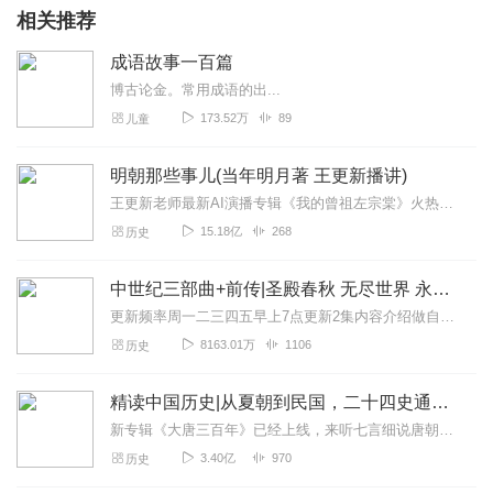
相关推荐
成语故事一百篇
博古论金。常用成语的出...
173.52万
89
儿童
明朝那些事儿(当年明月著 王更新播讲)
王更新老师最新AI演播专辑《我的曾祖左宗棠》火热更新中！从曾孙视角看帝国脊梁左宗棠的B面人生！【大咖推荐】明月的写作不仅笔锋活泼幽默，而且加进了自己的感悟，这就...
15.18亿
268
历史
中世纪三部曲+前传|圣殿春秋 无尽世界 永恒火焰 暗夜与黎明|惠天言亮解读版
更新频率周一二三四五早上7点更新2集内容介绍做自己喜欢的事，直到世界为你改变。言亮、惠天，为你解读世界级畅销IP--肯·福莱特《中世纪三部曲》+前传《暗夜与...
8163.01万
1106
历史
精读中国历史|从夏朝到民国，二十四史通史解析，中华上下五千年
新专辑《大唐三百年》已经上线，来听七言细说唐朝三百年历史吧。点击即可跳转收听。【精读中国历史】立足正史，现代阐释。溯本清源，守正创新。比小说还精彩的正说中国历...
3.40亿
970
历史