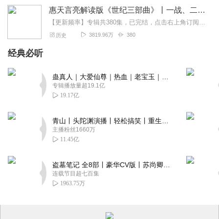
惠天言亮解读版《世纪三部曲》丨一战、二战、冷战
【更新频率】专辑共380集，已完结，点击右上角订阅按钮，VIP免费听！【社群福利】2024熊猫君听书社群全新升级，欢迎熊猫君的粉丝听友们入群交流，更多新鲜玩法和...
3819.96万
380
历史
经典必听
蛊真人｜大爱仙尊｜热血｜老宝玉｜多人VIP免费有声剧
专辑播放量超19.1亿
19.17亿
青山丨头陀渊演播丨轻松搞笑丨重生穿越丨古代权谋丨VIP免费 | 多人有声剧
主播粉丝1660万
11.45亿
盗墓笔记 全8部丨豪华CV版丨苏尚卿&边江 领衔 多人有声剧丨冠声文化丨南派三叔
连载节目超七百集
1963.75万