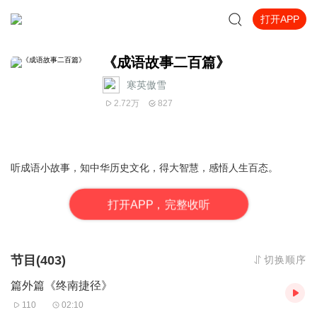
打开APP
《成语故事二百篇》
寒英傲雪
2.72万
827
听成语小故事，知中华历史文化，得大智慧，感悟人生百态。
打
开
A
P
P，完整收听
节目(403)
切换顺序
篇外篇《终南捷径》
110
02:10