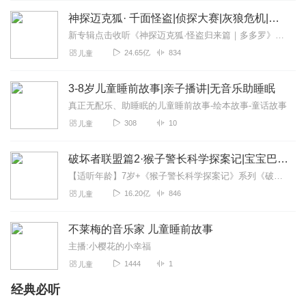
神探迈克狐· 千面怪盗|侦探大赛|灰狼危机|多多罗
新专辑点击收听《神探迈克狐·怪盗归来篇｜多多罗》！！！>>>点击进入主播橱窗购买《神探迈克狐》系列图书吧!<<<多多罗故事【点击前往】收听多多罗其他好玩有趣的故...
24.65亿
834
儿童
3-8岁儿童睡前故事|亲子播讲|无音乐助睡眠
真正无配乐、助睡眠的儿童睡前故事-绘本故事-童话故事
308
10
儿童
破坏者联盟篇2·猴子警长科学探案记|宝宝巴士故事
【适听年龄】7岁+《猴子警长科学探案记》系列《破坏者联盟篇1·猴子警长科学探案记》>>>《破坏者联盟篇2·猴子警长科学探案记》>>>《破坏者联盟篇3·猴子警长科...
16.20亿
846
儿童
不莱梅的音乐家 儿童睡前故事
主播:小樱花的小幸福
1444
1
儿童
经典必听