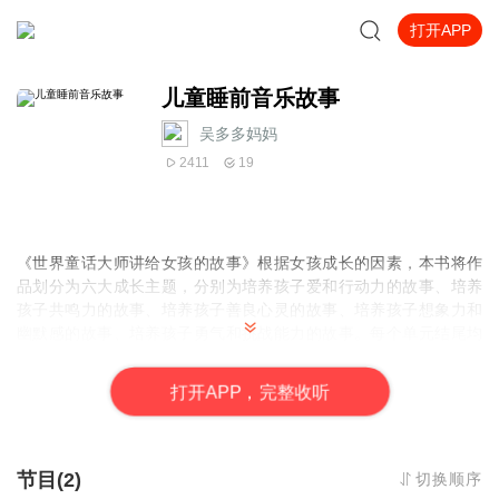
打开APP
儿童睡前音乐故事
吴多多妈妈
2411
19
《世界童话大师讲给女孩的故事》根据女孩成长的因素，本书将作
品划分为六大成长主题，分别为培养孩子爱和行动力的故事、培养
孩子共鸣力的故事、培养孩子善良心灵的故事、培养孩子想象力和
幽默感的故事、培养孩子勇气和挑战能力的故事。每个单元结尾均
附有对作品的详细解读。由15篇世界大师经典童话故事组成。根据
题材和表现的不同，结合女孩的心理特质，本书精心造六个方面，
打
开
A
P
P，完整收听
着力培养女孩的爱和行动力、共鸣力、善良心灵、想象力和幽默
感、自信和同情、勇气和挑战力。
节目(2)
切换顺序