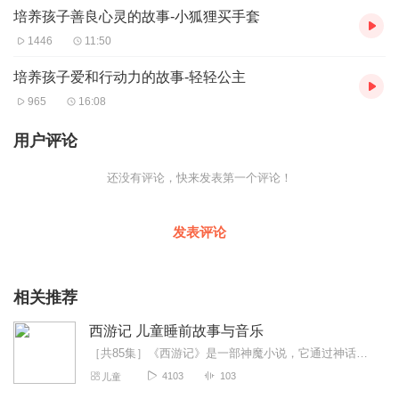
培养孩子善良心灵的故事-小狐狸买手套
1446
11:50
培养孩子爱和行动力的故事-轻轻公主
965
16:08
用户评论
还没有评论，快来发表第一个评论！
发表评论
相关推荐
西游记 儿童睡前故事与音乐
［共85集］《西游记》是一部神魔小说，它通过神话的形式，表现了丰富的社会内容，曲折地反映出现实的茅盾，表达了人民的愿望和要求。在孙悟空身上，返映广大人民群众反抗...
4103
103
儿童