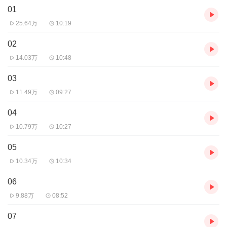
01
来？！！让他等着先，他都要卸任了。”
他要周游世界，去孤岛、沼
泽、山脉、雨林……挑战最刺激的冒险，寻找最原始的美食！ 碳
25.64万
10:19
烤得喷香海龙虾的帝王蟹，香剪得金黄的松茸与鸡枞菇，油焖得香
糯可口的驼峰跟熊掌，荷叶盘上鲜新美味的松露与鱼子酱。 “我
02
是尼古拉斯-狗爷，这里是《荒野食神》。我将展示给你看怎样从世
14.03万
10:48
界上某些环境最恶劣的地方上生存的很滋润。在我的节目里，狩
猎、冒险、美食、明星、求生、美景、探宝……应有尽有！大明星
03
们，还等什么，快报名来参加我的节目吧。” “什么，你说普大帝
11.49万
09:27
要来参加荒野食神？！！OMG，赶快给我报个俄语班先。” “什
么，你说奥观海不服气也要来？！！让他等着先，他都要卸任了。
04
10.79万
10:27
05
10.34万
10:34
06
9.88万
08:52
07