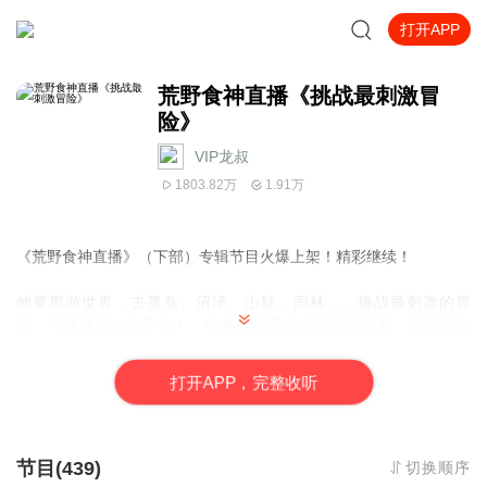
打开APP
荒野食神直播《挑战最刺激冒
险》
VIP龙叔
1803.82万
1.91万
《荒野食神直播》（下部）专辑节目火爆上架！精彩继续！
他要周游世界，去孤岛、沼泽、山脉、雨林……挑战最刺激的冒
险，寻找最原始的美食！ 碳烤得喷香海龙虾的帝王蟹，香剪得金
黄的松茸与鸡枞菇，油焖得香糯可口的驼峰跟熊掌，荷叶盘上鲜新
美味的松露与鱼子酱。 “我是尼古拉斯-狗爷，这里是《荒野食
打
开
A
P
P，完整收听
神》。我将展示给你看怎样从世界上某些环境最恶劣的地方上生存
的很滋润。在我的节目里，狩猎、冒险、美食、明星、求生、美
景、探宝……应有尽有！大明星们，还等什么，快报名来参加我的
节目吧。” “什么，你说普大帝要来参加荒野食神？！！OMG，
节目(439)
切换顺序
赶快给我报个俄语班先。” “什么，你说奥观海不服气也要