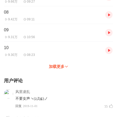
9.66万
09:27
08
9.42万
09:11
09
9.31万
10:56
10
9.30万
08:23
加载更多
用户评论
风里凌乱
不要女声ヽ(≧Д≦)ノ
回复
2019-11-01
55