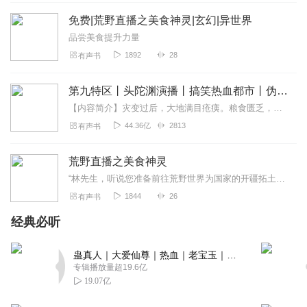
更平静一些，又吸引读者，听众跟着主角一路成长，历险。
免费|荒野直播之美食神灵|玄幻|异世界
主播也很棒，除了本身声音的音色以外，也可以听出从一开
始的不熟悉，努力地向着听众满意的方向进步，能听出他确
品尝美食提升力量
实站在听众的角度去为听众满足一些需求，我很喜欢加入女
1892
28
有声书
声的决定，不过还是要分好工，男生旁白，主角和男性，女
声负责女性，这样一来大家可能会更加容易接受。
第九特区丨头陀渊演播丨搞笑热血都市丨伪戒丨VIP免费多人有声剧
回复
2020-11-18
14
【内容简介】灾变过后，大地满目疮痍。粮食匮乏，资源紧俏，局势混乱……一位从待规划区杀出来的青年，背对着漫天黄沙，孤身来到九区谋生，却不曾想偶然结识三五好友，一念...
44.36亿
2813
有声书
黄丶笑颜
大侠请留步！老夫算了一卦，看你并非泛泛之辈，将来必成
荒野直播之美食神灵
大器！不如这样，看右下角，那个手势👍，它现在是灭着
“林先生，听说您准备前往荒野世界为国家的开疆拓土贡献一份力量？”“林先生，听说您是一位美食家，您确定要参与这种危险系数不确定的荒野拓土？”“林先生，听说...
的，你帮我把它点亮，解除对我的封印，待我恢复终极神之
1844
26
有声书
力，然后我们一统天下，霸占一楼！你意下如何？
经典必听
回复
2021-02-26
12
蛊真人｜大爱仙尊｜热血｜老宝玉｜多人VIP免费有声剧
诉叶
专辑播放量超19.6亿
播讲非常棒，从语气的把握到节奏的掌控都非常完美，普通
19.07亿
话很标准，系统的声音也配的非常好，最重要的是主播能够
十分准确的掌握小说的节奏，能让人听得身临其境，听一会