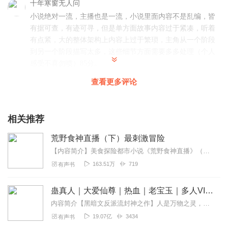
十年寒窗无人问
小说绝对一流，主播也是一流，小说里面内容不是乱编，皆
有据可查，有迹可寻，但是单方面故事内容过于紧凑，听着
有点紧，大的整体架构上内容上过于繁琐，主角从一个阶段
到另一个阶段描写太多，这些细节方面需要多多处理（个人
感受不喜勿喷）85分。
回复
2020-04-24
43
查看更多评论
游戏丶笔记
原来书名叫《娱乐之荒野食神》
相关推荐
回复
2019-12-19
26
荒野食神直播（下）最刺激冒险
【内容简介】美食探险都市小说《荒野食神直播》（下部）离开自动化的电器之都，远离雾霾弥漫的繁华都市，他要周游世界，去孤岛、沼泽、山脉、雨林……挑战最刺激的冒...
孤心未眠6
163.51万
719
有声书
年轻人不讲武德，耗子尾汁
回复
2020-11-21
14
蛊真人｜大爱仙尊｜热血｜老宝玉｜多人VIP免费有声剧
内容简介【黑暗文反派流封神之作】人是万物之灵，蛊是天地真精。一个穿越者不断重生的故事。一个养蛊、炼蛊、用蛊的奇特世界。配音组（男角色）老宝玉旁白...
爱听书的爬爬
19.07亿
3434
有声书
我很爱听，书写的不错，比起原来看的玄幻爽文，这种风格