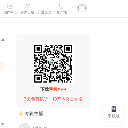
创作中心
有声出版
开通会员
客户端
下载
手机APP
7天免费畅听
10万本会员专辑
专辑主播
手机版
倒序