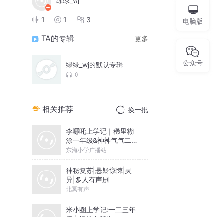
绿绿_wj
1
1
3
电脑版
TA的专辑
更多
公众号
绿绿_wj的默认专辑
0
相关推荐
换一批
李哪吒上学记｜稀里糊
涂一年级&神神气气二年
级
东海小学广播站
神秘复苏|悬疑惊悚|灵
异|多人有声剧
北冥有声
米小圈上学记:一二三年