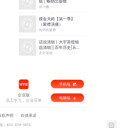
级 | 畅销出版物
米小圈
摸金天师【第一季】
（紫襟演播）
有声的紫襟
话说清朝丨大宇茶馆细
说清朝三百年历史|从努
尔哈赤到末代皇帝溥仪|
大宇茶馆
康熙雍正乾隆
手机端
企业版
电脑端
员工学习，企业买单
版权声明
自律承诺
：400-838-5616