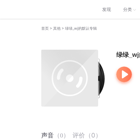
发现
分类
>
>
首页
其他
绿绿_wj的默认专辑
绿绿_w
评价
（
0
）
声音
（
0
）