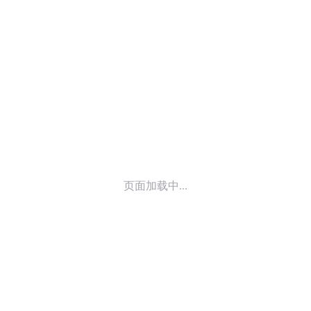
© 2014-
2025
喜马拉雅 版权所有
页面加载中...