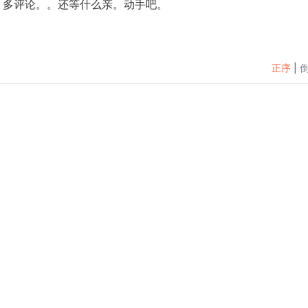
，多评论。。还等什么亲。动手吧。
正序
|