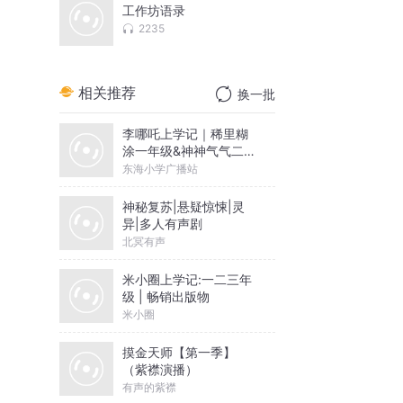
工作坊语录
2235
相关推荐
换一批
李哪吒上学记｜稀里糊
涂一年级&神神气气二年
级
东海小学广播站
神秘复苏|悬疑惊悚|灵
异|多人有声剧
北冥有声
米小圈上学记:一二三年
级 | 畅销出版物
米小圈
摸金天师【第一季】
（紫襟演播）
有声的紫襟