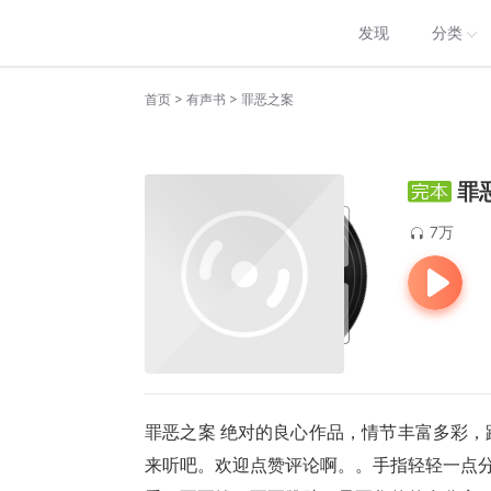
发现
分类
>
>
首页
有声书
罪恶之案
罪
7万
罪恶之案 绝对的良心作品，情节丰富多彩
来听吧。欢迎点赞评论啊。。手指轻轻一点