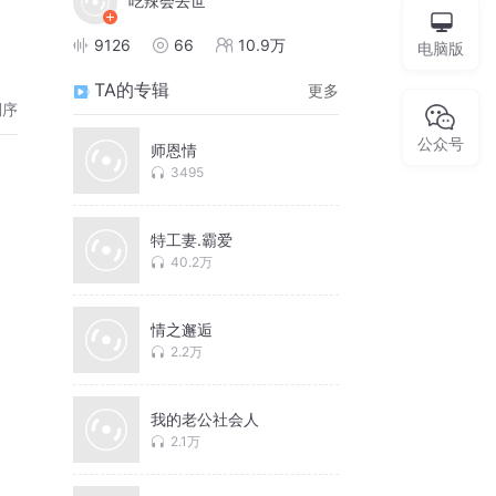
吃辣会去世
9126
66
10.9万
电脑版
TA的专辑
更多
倒序
公众号
师恩情
3495
特工妻.霸爱
40.2万
情之邂逅
2.2万
我的老公社会人
2.1万