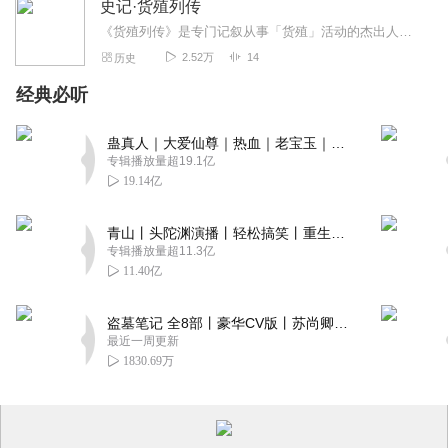
史记·货殖列传
《货殖列传》是专门记叙从事「货殖」活动的杰出人物的类传，也是反映司马迁经济思想和物质观的重要篇章。“货殖”是指谋求“滋生资货财利”以致富，即利用货物的生产与交换...
2.52万
14
历史
经典必听
蛊真人｜大爱仙尊｜热血｜老宝玉｜多人VIP免费有声剧
专辑播放量超19.1亿
19.14亿
青山丨头陀渊演播丨轻松搞笑丨重生穿越丨古代权谋丨VIP免费 | 多人有声剧
专辑播放量超11.3亿
11.40亿
盗墓笔记 全8部丨豪华CV版丨苏尚卿&边江 领衔 多人有声剧丨冠声文化丨南派三叔
最近一周更新
1830.69万