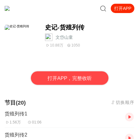
打开APP
史记-货殖列传
文岱山童
10.88万
1050
打
开
A
P
P，完整收听
节目(20)
切换顺序
货殖列传1
1.56万
01:06
货殖列传2