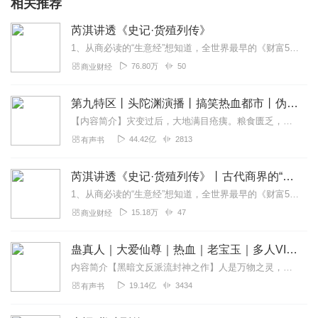
相关推荐
芮淇讲透《史记·货殖列传》
1、从商必读的“生意经”想知道，全世界最早的《财富500强》手册，古代版的富豪排行榜吗？想知道古代那样恶劣的经商环境中还能有白手起家的富豪故事吗？那一定要知道中...
76.80万
50
商业财经
第九特区丨头陀渊演播丨搞笑热血都市丨伪戒丨VIP免费多人有声剧
【内容简介】灾变过后，大地满目疮痍。粮食匮乏，资源紧俏，局势混乱……一位从待规划区杀出来的青年，背对着漫天黄沙，孤身来到九区谋生，却不曾想偶然结识三五好友，一念...
44.42亿
2813
有声书
芮淇讲透《史记·货殖列传》丨古代商界的“孙子兵法”
1、从商必读的“生意经”想知道，全世界最早的《财富500强》手册，古代版的富豪排行榜吗？想知道古代那样恶劣的经商环境中还能有白手起家的富豪故事吗？那一定要知道中...
15.18万
47
商业财经
蛊真人｜大爱仙尊｜热血｜老宝玉｜多人VIP免费有声剧
内容简介【黑暗文反派流封神之作】人是万物之灵，蛊是天地真精。一个穿越者不断重生的故事。一个养蛊、炼蛊、用蛊的奇特世界。配音组（男角色）老宝玉旁白...
19.14亿
3434
有声书