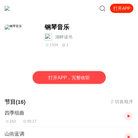
打开APP
钢琴音乐
湖畔读书
1509
1
打
开
A
P
P，完整收听
节目(16)
切换顺序
四季组曲
162
05:17
山街蓝调