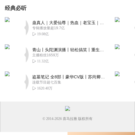
经典必听
蛊真人｜大爱仙尊｜热血｜老宝玉｜多人VIP免费有声剧
专辑播放量超19.7亿
19.08亿
青山丨头陀渊演播丨轻松搞笑丨重生穿越丨古代权谋丨VIP免费 | 多人有声剧
主播粉丝1659万
11.32亿
盗墓笔记 全8部丨豪华CV版丨苏尚卿&边江 领衔 多人有声剧丨冠声文化丨南派三叔
连载节目超七百集
1620.40万
© 2014-
2026
喜马拉雅 版权所有