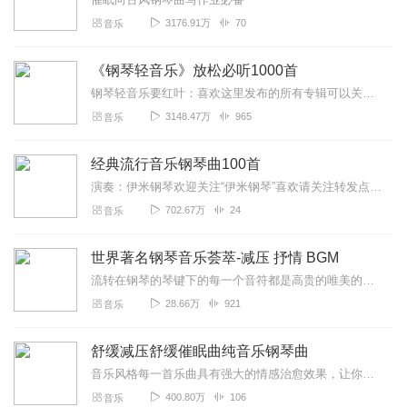
3176.91万
70
音乐
《钢琴轻音乐》放松必听1000首
钢琴轻音乐要红叶：喜欢这里发布的所有专辑可以关注主播喔，加油！《钢琴轻音乐》放松必听1000首，放松身心就听钢琴轻音乐！！！钢琴轻音乐创作结构简单、节奏明快、...
3148.47万
965
音乐
经典流行音乐钢琴曲100首
演奏：伊米钢琴欢迎关注“伊米钢琴”喜欢请关注转发点赞。每天更新最流行的钢琴原版演奏。
702.67万
24
音乐
世界著名钢琴音乐荟萃-减压 抒情 BGM
流转在钢琴的琴键下的每一个音符都是高贵的唯美的钢琴旋律倾听这如诗般的音乐德彪西曾说过，音乐像自然那样无边无际，像风、像天空、像海洋。而那些唯美舒缓的...
28.66万
921
音乐
舒缓减压舒缓催眠曲纯音乐钢琴曲
音乐风格每一首乐曲具有强大的情感治愈效果，让你的耳膜与心灵，能24小时随时随地得到舒缓、安静、放空、悠闲、优美、放松、慵懒、舒适的按摩体验。每一首都不容错过。...
400.80万
106
音乐