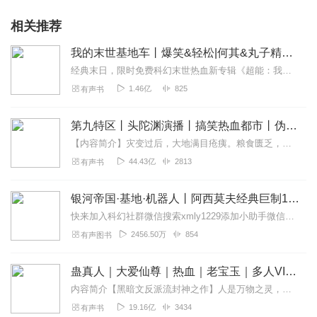
相关推荐
我的末世基地车丨爆笑&轻松|何其&丸子精品多人剧
经典末日，限时免费科幻末世热血新专辑《超能：我有一面复刻镜》限时免费中，点赞分享评论还有会员卡&红包领！速来！最强BOSS系统丨热血无敌&爆爽武侠我有一座末日城...
1.46亿
825
有声书
第九特区丨头陀渊演播丨搞笑热血都市丨伪戒丨VIP免费多人有声剧
【内容简介】灾变过后，大地满目疮痍。粮食匮乏，资源紧俏，局势混乱……一位从待规划区杀出来的青年，背对着漫天黄沙，孤身来到九区谋生，却不曾想偶然结识三五好友，一念...
44.43亿
2813
有声书
银河帝国·基地·机器人丨阿西莫夫经典巨制15部全集丨马斯克送上太空的科幻
快来加入科幻社群微信搜索xmly1229添加小助手微信，加入「类星体剧场」交流群，和科幻迷们“零距离”交流，更有大咖空降入驻，限时领取各种科幻周边、科幻实体书等...
2456.50万
854
有声图书
蛊真人｜大爱仙尊｜热血｜老宝玉｜多人VIP免费有声剧
内容简介【黑暗文反派流封神之作】人是万物之灵，蛊是天地真精。一个穿越者不断重生的故事。一个养蛊、炼蛊、用蛊的奇特世界。配音组（男角色）老宝玉旁白...
19.16亿
3434
有声书