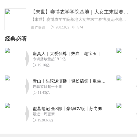
【末世】赛博农学学院基地｜大女主末世赛博朋克种地
【末世】赛博农学学院基地大女主末世赛博朋克种地弱不经风科学家种地女主话少冷淡做事果决男主免费专辑，单人演播！！！对！单人！就是我自己一个人录的全部，没有男...
938.19万
574
广播剧
经典必听
蛊真人｜大爱仙尊｜热血｜老宝玉｜多人VIP免费有声剧
专辑播放量超19.1亿
19.16亿
青山丨头陀渊演播丨轻松搞笑丨重生穿越丨古代权谋丨VIP免费 | 多人有声剧
连载节目超一千集
11.43亿
盗墓笔记 全8部丨豪华CV版丨苏尚卿&边江 领衔 多人有声剧丨冠声文化丨南派三叔
最近一周更新
1920.68万