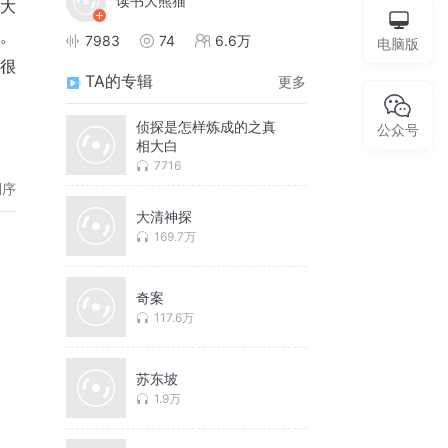
读书大熊猫
大
。
7983
74
6.6万
电脑版
很
TA的专辑
更多
侦探是怎样炼成的之真
公众号
相大白
7716
倒序
大清神探
169.7万
奇案
117.6万
苏东坡
1.9万