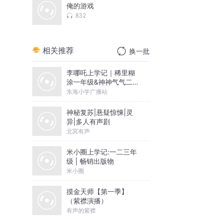
俺的游戏
832
相关推荐
换一批
李哪吒上学记｜稀里糊
涂一年级&神神气气二年
级
东海小学广播站
神秘复苏|悬疑惊悚|灵
异|多人有声剧
北冥有声
米小圈上学记:一二三年
级 | 畅销出版物
米小圈
摸金天师【第一季】
（紫襟演播）
有声的紫襟