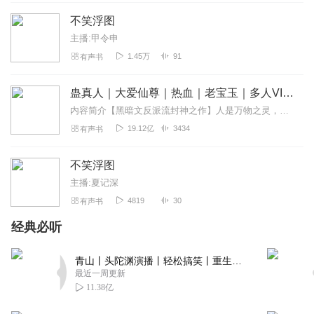
超喜欢的小说啊！不笑浮图
不笑浮图
回复
2024-11-05
0
主播:甲令申
1.45万
91
有声书
蛊真人｜大爱仙尊｜热血｜老宝玉｜多人VIP免费有声剧
内容简介【黑暗文反派流封神之作】人是万物之灵，蛊是天地真精。一个穿越者不断重生的故事。一个养蛊、炼蛊、用蛊的奇特世界。配音组（男角色）老宝玉旁白...
19.12亿
3434
有声书
不笑浮图
主播:夏记深
4819
30
有声书
经典必听
青山丨头陀渊演播丨轻松搞笑丨重生穿越丨古代权谋丨VIP免费 | 多人有声剧
最近一周更新
11.38亿