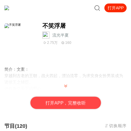
打开APP
不笑浮屠
流光半夏
2.75万
160
简介：文案：
穿越到古老的王朝，战火四起，漂泊流零，为求安身女扮男装成为
诸侯王之辅臣。
他有争夺天下的野心；
她有救世安民的宏愿；
雄心与仁智的交织，谱出一曲名传千古的佳话！
打
开
A
P
P，完整收听
PS：穿越女主天生面瘫，长于内政。
节目(120)
切换顺序