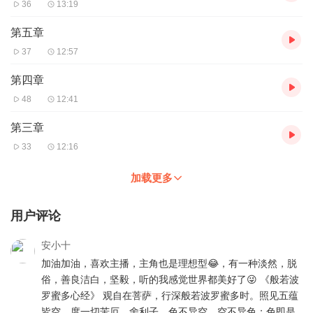
36
13:19
第五章
37
12:57
第四章
48
12:41
第三章
33
12:16
加载更多
用户评论
安小十
加油加油，喜欢主播，主角也是理想型😂，有一种淡然，脱
俗，善良洁白，坚毅，听的我感觉世界都美好了😜 《般若波
罗蜜多心经》 观自在菩萨，行深般若波罗蜜多时。照见五蕴
皆空，度一切苦厄。舍利子，色不异空，空不异色；色即是