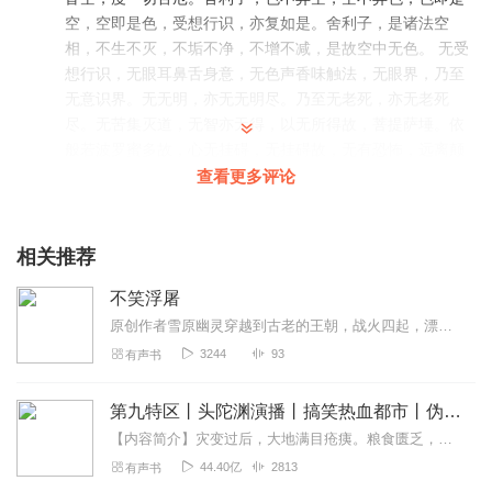
空，空即是色，受想行识，亦复如是。舍利子，是诸法空
相，不生不灭，不垢不净，不增不减，是故空中无色。 无受
想行识，无眼耳鼻舌身意，无色声香味触法，无眼界，乃至
无意识界。无无明，亦无无明尽。乃至无老死，亦无老死
尽。无苦集灭道，无智亦无得，以无所得故，菩提萨埵。依
般若波罗蜜多故，心无挂碍，无挂碍故，无有恐怖，远离颠
倒梦想……😜
查看更多评论
回复
2022-02-15
2
相关推荐
艾玉0423
蠻有特色的，主播也說的還不錯，沒有擾人的配樂，很讚
不笑浮屠
回复
2020-11-10
2
原创作者雪原幽灵穿越到古老的王朝，战火四起，漂泊流零为求安身女扮男装成为诸侯王之辅臣。他有争夺天下的野心，她有就是安民的宏愿；
3244
93
有声书
晚晚晚安好
故事好就是声音小了点
第九特区丨头陀渊演播丨搞笑热血都市丨伪戒丨VIP免费多人有声剧
回复
2022-05-12
0
【内容简介】灾变过后，大地满目疮痍。粮食匮乏，资源紧俏，局势混乱……一位从待规划区杀出来的青年，背对着漫天黄沙，孤身来到九区谋生，却不曾想偶然结识三五好友，一念...
44.40亿
2813
有声书
简执_zn