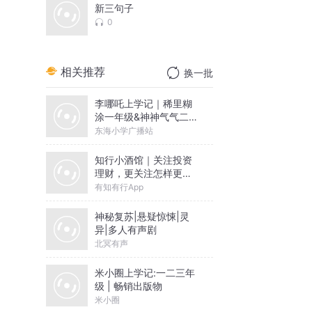
新三句子
0
相关推荐
换一批
李哪吒上学记｜稀里糊
涂一年级&神神气气二年
级
东海小学广播站
知行小酒馆｜关注投资
理财，更关注怎样更好
地生活
有知有行App
神秘复苏|悬疑惊悚|灵
异|多人有声剧
北冥有声
米小圈上学记:一二三年
级 | 畅销出版物
米小圈