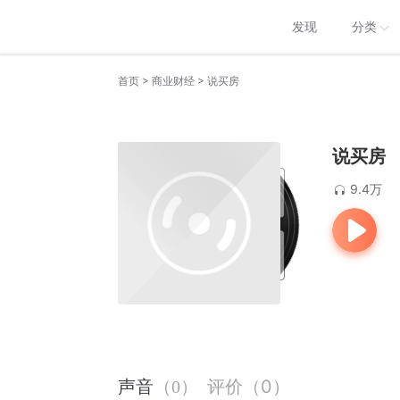
发现
分类
>
>
首页
商业财经
说买房
说买房
9.4万
评价
（
0
）
声音
（
0
）