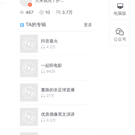
大夫说完了护士说能治
467
10
3.7万
电脑版
TA的专辑
更多
公众号
抖音最火
4.2万
一起听电影
9420
董路的非足球直播
27万
优质偶像英文演讲
4.3万