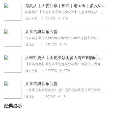
蛊真人｜大爱仙尊｜热血｜老宝玉｜多人VIP免费有声剧
内容简介【黑暗文反派流封神之作】人是万物之灵，蛊是天地真精。一个穿越者不断重生的故事。一个养蛊、炼蛊、用蛊的奇特世界。配音组（男角色）老宝玉旁白...
19.04亿
3434
有声书
儿童古典音乐欣赏
专辑英文名:ClassicalMusicforChildren专辑中文名:儿童古典音乐欣赏别名:古典音乐欣赏艺术家:德国原版古典音乐著名播音...
168.16万
69
儿童
大奉打更人丨头陀渊领衔多人有声剧|畅听全集|王鹤棣、田曦薇主演影视剧原著|卖报小郎君
【冒泡有奖】听说杨千幻那厮要与我一较高下，我许七安要开始装叉了！快进入声音播放页戳下方输入框，冒个泡偷偷告诉我，我要用哪些诗词才能胜过他？说得好的，有赏！202...
110.58亿
1754
有声书
儿童古典音乐欣赏
《儿童古典音乐欣赏》是中国音乐学院音乐研究所音乐与智能研究中心承担的国家十五规划重点课题成果，是国内首套为孩子量身定做的音乐学习与能力训练的专业宝典。《儿童古典...
93.86万
191
儿童
经典必听