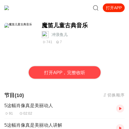
打开APP
魔笛儿童古典音乐
冲浪鱼儿
741
7
打
开
A
P
P，完整收听
节目(10)
切换顺序
5这幅肖像真是美丽动人
91
02:02
5这幅肖像真是美丽动人讲解