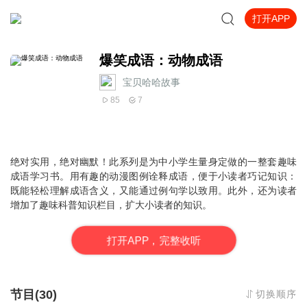
打开APP
爆笑成语：动物成语
宝贝哈哈故事
85
7
绝对实用，绝对幽默！此系列是为中小学生量身定做的一整套趣味
成语学习书。用有趣的动漫图例诠释成语，便于小读者巧记知识：
既能轻松理解成语含义，又能通过例句学以致用。此外，还为读者
增加了趣味科普知识栏目，扩大小读者的知识。
打
开
A
P
P，完整收听
节目(30)
切换顺序