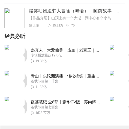
爆笑动物追梦大冒险（粤语）丨睡前故事丨幼儿教育
【作品介绍】山顶上有一个大湖，湖中心有个小岛，叫鹅岛，岛上住着优雅的白天鹅，他叫鹅大美。湖的西面山脚下有个歪歪扭扭的五层绿色建筑，叫蛤蟆堡，里面住着癞蛤蟆赖小帅...
15.21万
70
儿童
经典必听
蛊真人｜大爱仙尊｜热血｜老宝玉｜多人VIP免费有声剧
专辑播放量超19.8亿
19.08亿
青山丨头陀渊演播丨轻松搞笑丨重生穿越丨古代权谋丨VIP免费 | 多人有声剧
连载节目超一千集
11.32亿
盗墓笔记 全8部丨豪华CV版丨苏尚卿&边江 领衔 多人有声剧丨冠声文化丨南派三叔
连载节目超七百集
1628.77万