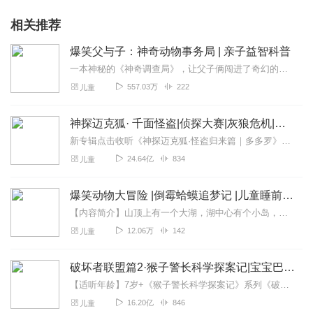
相关推荐
爆笑父与子：神奇动物事务局 | 亲子益智科普
一本神秘的《神奇调查局》，让父子俩闯进了奇幻的疯狂动物城，还化身为神奇动物事务局的局长大有和助手小有！动物城里有谁遇上了麻烦，只要呼叫他们，准能立刻出现！不管是...
557.03万
222
儿童
神探迈克狐· 千面怪盗|侦探大赛|灰狼危机|多多罗
新专辑点击收听《神探迈克狐·怪盗归来篇｜多多罗》！！！>>>点击进入主播橱窗购买《神探迈克狐》系列图书吧!<<<多多罗故事【点击前往】收听多多罗其他好玩有趣的故...
24.64亿
834
儿童
爆笑动物大冒险 |倒霉蛤蟆追梦记 |儿童睡前故事
【内容简介】山顶上有一个大湖，湖中心有个小岛，叫鹅岛，岛上住着优雅的白天鹅，他叫鹅大美。湖的西面山脚下有个歪歪扭扭的五层绿色建筑，叫蛤蟆堡，里面住着癞蛤蟆赖小帅...
12.06万
142
儿童
破坏者联盟篇2·猴子警长科学探案记|宝宝巴士故事
【适听年龄】7岁+《猴子警长科学探案记》系列《破坏者联盟篇1·猴子警长科学探案记》>>>《破坏者联盟篇2·猴子警长科学探案记》>>>《破坏者联盟篇3·猴子警长科...
16.20亿
846
儿童