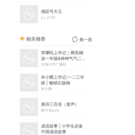
感叹号大王
2730
相关推荐
换一批
李哪吒上学记｜稀里糊
涂一年级&神神气气二年
级
东海小学广播站
米小圈上学记:一二三年
级 | 畅销出版物
米小圈
唐诗三百首（童声）
舞月光love
成语故事 | 小学生必备
中国成语故事