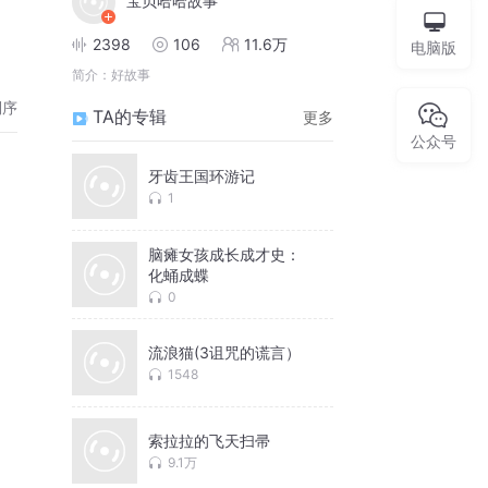
宝贝哈哈故事
2398
106
11.6万
电脑版
简介：
好故事
倒序
TA的专辑
更多
公众号
牙齿王国环游记
1
脑瘫女孩成长成才史：
化蛹成蝶
0
流浪猫(3诅咒的谎言）
1548
索拉拉的飞天扫帚
9.1万