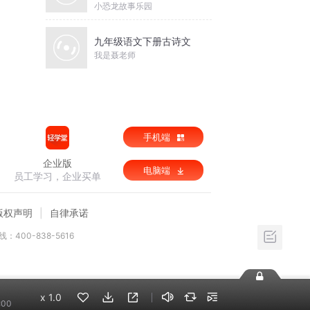
小恐龙故事乐园
九年级语文下册古诗文
我是聂老师
手机端
企业版
电脑端
员工学习，企业买单
版权声明
自律承诺
：400-838-5616
x
1.0
:00