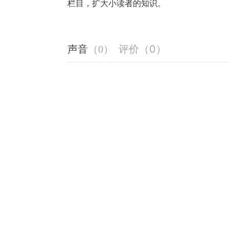
栏目，扩大小读者的知识。
评价
（
0
）
声音
（
0
）