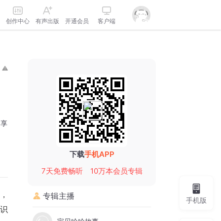
创作中心
有声出版
开通会员
客户端
分享
下载
手机APP
7天免费畅听
10万本会员专辑
，
专辑主播
手机版
识