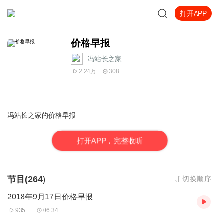
打开APP
价格早报
冯站长之家
2.24万
308
冯站长之家的价格早报
打
开
A
P
P，完整收听
节目(264)
切换顺序
2018年9月17日价格早报
935
06:34