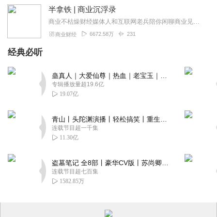
半拿铁 | 商业沉浮录
商业不枯燥财经媒体人和互联网老兵陪你闲聊商业见闻。来杯半拿铁，边喝边唠。
6672.58万
231
商业财经
经典必听
蛊真人｜大爱仙尊｜热血｜老宝玉｜多人VIP免费有声剧
专辑播放量超19.6亿
19.07亿
青山丨头陀渊演播丨轻松搞笑丨重生穿越丨古代权谋丨VIP免费 | 多人有声剧
连载节目超一千集
11.30亿
盗墓笔记 全8部丨豪华CV版丨苏尚卿&边江 领衔 多人有声剧丨冠声文化丨南派三叔
连载节目超七百集
1582.85万