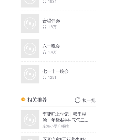
1931
合唱伴奏
1.8万
六一晚会
1.4万
七一十一晚会
1251
相关推荐
换一批
李哪吒上学记｜稀里糊
涂一年级&神神气气二年
级
东海小学广播站
五音疗愈Ⅱ五行养生Ⅱ安