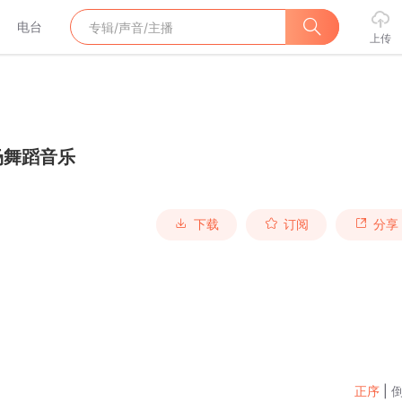
电台
上传
场舞蹈音乐
下载
订阅
分享
正序
|