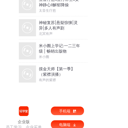
神静心Ⅱ解郁降燥
太音生疗愈
神秘复苏|悬疑惊悚|灵
异|多人有声剧
北冥有声
米小圈上学记:一二三年
级 | 畅销出版物
米小圈
摸金天师【第一季】
（紫襟演播）
有声的紫襟
手机端
企业版
电脑端
员工学习，企业买单