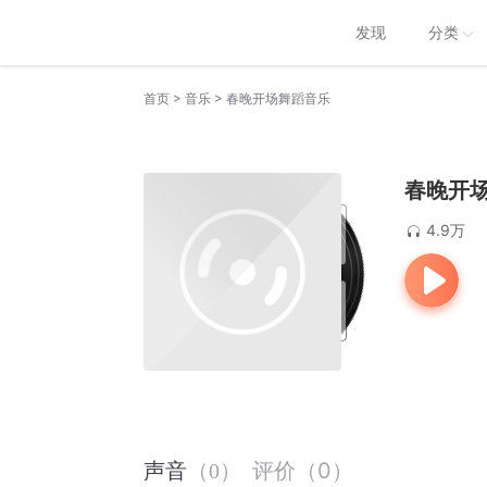
发现
分类
>
>
首页
音乐
春晚开场舞蹈音乐
春晚开
4.9万
评价
（
0
）
声音
（
0
）