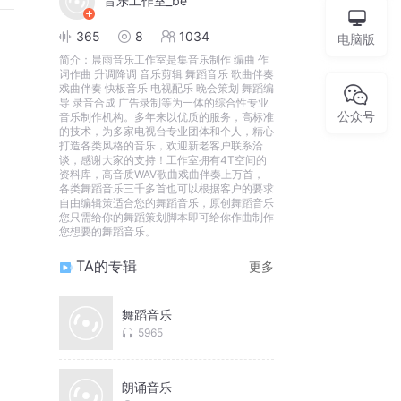
音乐工作室_be
365
8
1034
电脑版
简介：
晨雨音乐工作室是集音乐制作 编曲 作
词作曲 升调降调 音乐剪辑 舞蹈音乐 歌曲伴奏
戏曲伴奏 快板音乐 电视配乐 晚会策划 舞蹈编
导 录音合成 广告录制等为一体的综合性专业
公众号
音乐制作机构。多年来以优质的服务，高标准
的技术，为多家电视台专业团体和个人，精心
打造各类风格的音乐，欢迎新老客户联系洽
谈，感谢大家的支持！工作室拥有4T空间的
资料库，高音质WAV歌曲戏曲伴奏上万首，
各类舞蹈音乐三千多首也可以根据客户的要求
自由编辑策适合您的舞蹈音乐，原创舞蹈音乐
您只需给你的舞蹈策划脚本即可给你作曲制作
您想要的舞蹈音乐。
TA的专辑
更多
舞蹈音乐
5965
朗诵音乐