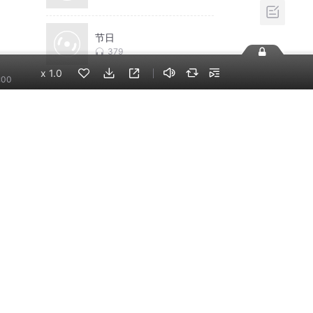
节日
379
x
1.0
:00
相关推荐
换一批
李哪吒上学记｜稀里糊
涂一年级&神神气气二年
级
东海小学广播站
神秘复苏|悬疑惊悚|灵
异|多人有声剧
北冥有声
米小圈上学记:一二三年
级 | 畅销出版物
米小圈
摸金天师【第一季】