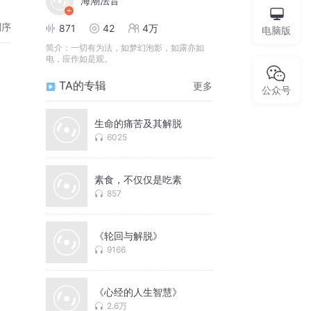
海潮法音
倒序
871
42
4万
电脑版
简介：
一切有为法，如梦幻泡影，如露亦如
电，应作如是观。
TA的专辑
更多
公众号
生命的痛苦及其解脱
6025
素食，不仅仅是吃素
857
《轮回与解脱》
9166
《心经的人生智慧》
2.6万