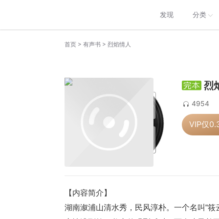
发现
分类
>
>
首页
有声书
烈焰情人
烈
4954
VIP仅
0.
【内容简介】
湖南溆浦山清水秀，民风淳朴。一个名叫“筱