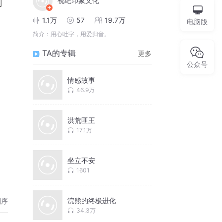
视纪印象文化
到
1.1万
57
19.7万
电脑版
简介：
用心吐字，用爱归音。
TA的专辑
更多
公众号
情感故事
46.9万
洪荒匪王
17.1万
坐立不安
1601
在
浣熊的终极进化
倒序
34.3万