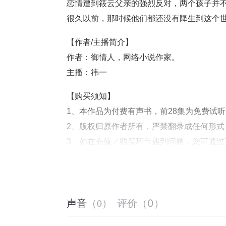
恋情遭到筱云父亲的强烈反对，两个孩子并
很久以前，那时候他们都还没有降生到这个
【作者/主播简介】
作者：御情人，网络小说作家。
主播：祎一
【购买须知】
1、本作品为付费有声书，前28集为免费试
2、版权归原作者所有，严禁翻录成任何形
3、如在充值／购买环节遇到问题，您可通
4、在购买过程中，如果您有任何问题，可以
第一步：您可在喜马拉雅APP【账号】-【帮
第二步：如果您无法联系上APP内在线客服
评价
（
0
）
线客服
声音
（
0
）
第三步：如果在线客服都未取得联系，也可拨打客服