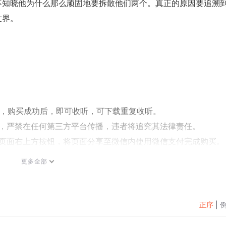
不知晓他为什么那么顽固地要拆散他们两个。真正的原因要追溯
世界。
听，购买成功后，即可收听，可下载重复收听。
式，严禁在任何第三方平台传播，违者将追究其法律责任。
过页面右上方按钮，将页面分享至微信内使用微信支付完成购买。
按以下步骤咨询在线客服：
更多全部
助与反馈】”中咨询在线客服
，可关注【喜马拉雅付费精品】公众号，通过下方菜单栏里咨询
正序
|
电话：400-838-5616