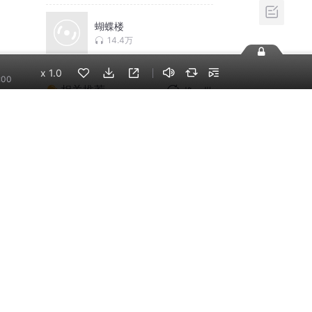
蝴蝶楼
14.4万
x
1.0
:00
相关推荐
换一批
国民影帝暗恋我|娱乐圈
爽文|一刀苏苏多人有声
剧VIP免费
一刀苏苏
霸道宠妻请让开（总裁
多人有声剧丨精品有声
小说）
狐狸言情馆
似锦|张晚意、景甜主演
影视原著|冬天的柳叶|尘
萱&雪月之下领衔|多人
尘萱_
有声剧
谁与争锋|又名不良之谁
与争锋|热血逆袭|爽文爆