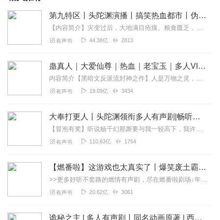
第九特区丨头陀渊演播丨搞笑热血都市丨伪戒丨VIP免费多人有声剧
【内容简介】灾变过后，大地满目疮痍。粮食匮乏，资源紧俏，局势混乱……一位从待规划区杀出来的青年，背对着漫天黄沙，孤身来到九区谋生，却不曾想偶然结识三五好友，一念...
44.38亿
2813
有声书
蛊真人｜大爱仙尊｜热血｜老宝玉｜多人VIP免费有声剧
内容简介【黑暗文反派流封神之作】人是万物之灵，蛊是天地真精。一个穿越者不断重生的故事。一个养蛊、炼蛊、用蛊的奇特世界。配音组（男角色）老宝玉旁白...
19.09亿
3434
有声书
大奉打更人丨头陀渊领衔多人有声剧|畅听全集|王鹤棣、田曦薇主演影视剧原著|卖报小郎君
【冒泡有奖】听说杨千幻那厮要与我一较高下，我许七安要开始装叉了！快进入声音播放页戳下方输入框，冒个泡偷偷告诉我，我要用哪些诗词才能胜过他？说得好的，有赏！202...
110.63亿
1754
有声书
【燃番啦】这游戏也太真实了丨爆笑废土霸榜神作丨紫襟剧社制作
>>更多好听不套路的燃情有声剧，尽在燃番啦剧场↓年度重磅推荐本专辑为VIP免费专辑每天上午10点5集更新，订阅可以听到最新内容哦！每周抽一个专辑五星优质评论送...
20.62亿
3061
有声书
诡秘之主 | 多人有声剧丨同名动画原著 | 西幻克苏鲁 | 乌贼作品