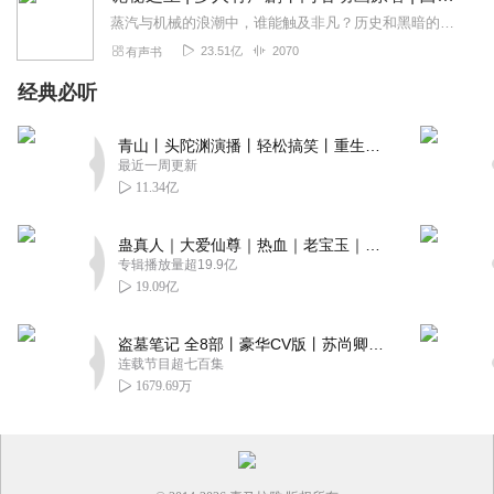
蒸汽与机械的浪潮中，谁能触及非凡？历史和黑暗的迷雾里，又是谁在耳语？我从诡秘中醒来，睁眼看见这个世界：枪械，大炮，巨舰，飞空艇，差分机；魔药，占卜，诅咒，倒吊人...
23.51亿
2070
有声书
经典必听
青山丨头陀渊演播丨轻松搞笑丨重生穿越丨古代权谋丨VIP免费 | 多人有声剧
最近一周更新
11.34亿
蛊真人｜大爱仙尊｜热血｜老宝玉｜多人VIP免费有声剧
专辑播放量超19.9亿
19.09亿
盗墓笔记 全8部丨豪华CV版丨苏尚卿&边江 领衔 多人有声剧丨冠声文化丨南派三叔
连载节目超七百集
1679.69万